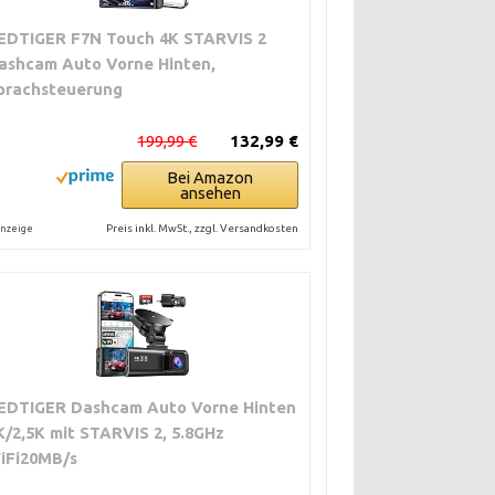
EDTIGER F7N Touch 4K STARVIS 2
ashcam Auto Vorne Hinten,
prachsteuerung
199,99 €
132,99 €
Bei Amazon
ansehen
Preis inkl. MwSt., zzgl. Versandkosten
nzeige
EDTIGER Dashcam Auto Vorne Hinten
K/2,5K mit STARVIS 2, 5.8GHz
iFi20MB/s