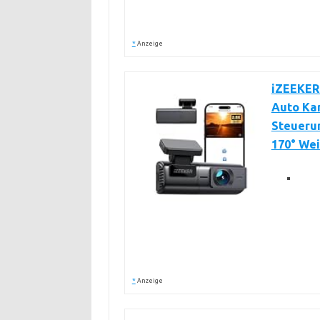
*
Anzeige
iZEEKER
Auto Ka
Steueru
170° We
*
Anzeige