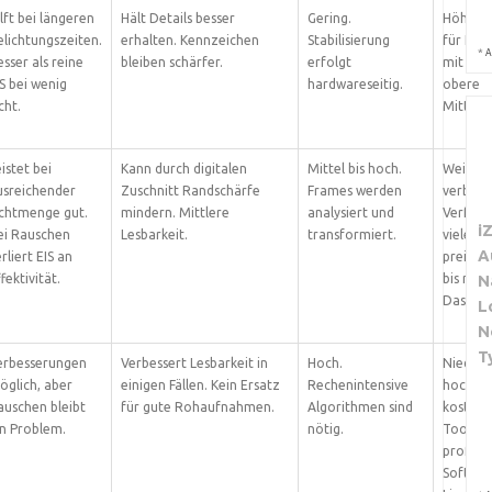
lft bei längeren
Hält Details besser
Gering.
Höherer
elichtungszeiten.
erhalten. Kennzeichen
Stabilisierung
für Kam
*
A
sser als reine
bleiben schärfer.
erfolgt
mit OIS.
S bei wenig
hardwareseitig.
obere
cht.
Mittelkl
istet bei
Kann durch digitalen
Mittel bis hoch.
Weit
usreichender
Zuschnitt Randschärfe
Frames werden
verbreit
ichtmenge gut.
mindern. Mittlere
analysiert und
Verfügb
i
ei Rauschen
Lesbarkeit.
transformiert.
vielen
A
rliert EIS an
preiswe
fektivität.
bis mitt
N
Dashca
L
N
T
erbesserungen
Verbessert Lesbarkeit in
Hoch.
Niedrig 
öglich, aber
einigen Fällen. Kein Ersatz
Rechenintensive
hoch. Es
auschen bleibt
für gute Rohaufnahmen.
Algorithmen sind
kostenl
in Problem.
nötig.
Tools u
profess
Softwar