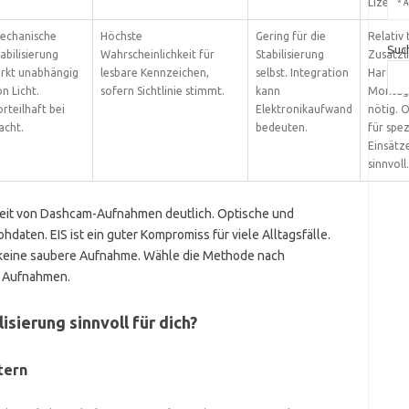
Lizenzk
*
A
echanische
Höchste
Gering für die
Relativ 
Suc
abilisierung
Wahrscheinlichkeit für
Stabilisierung
Zusätzl
irkt unabhängig
lesbare Kennzeichen,
selbst. Integration
Hardwa
n Licht.
sofern Sichtlinie stimmt.
kann
Montag
rteilhaft bei
Elektronikaufwand
nötig. O
acht.
bedeuten.
für spez
Einsätz
sinnvoll.
rkeit von Dashcam-Aufnahmen deutlich. Optische und
daten. EIS ist ein guter Kompromiss für viele Alltagsfälle.
 keine saubere Aufnahme. Wähle die Methode nach
r Aufnahmen.
isierung sinnvoll für dich?
tern