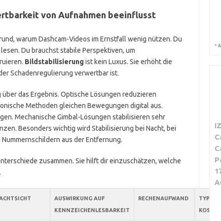
ertbarkeit von Aufnahmen beeinflusst
rund, warum Dashcam-Videos im Ernstfall wenig nützen. Du
*
A
lesen. Du brauchst stabile Perspektiven, um
ruieren.
Bildstabilisierung
ist kein Luxus. Sie erhöht die
 der Schadenregulierung verwertbar ist.
ig über das Ergebnis. Optische Lösungen reduzieren
tronische Methoden gleichen Bewegungen digital aus.
gen. Mechanische Gimbal-Lösungen stabilisieren sehr
i
nzen. Besonders wichtig wird Stabilisierung bei Nacht, bei
C
n Nummernschildern aus der Entfernung.
C
P
Unterschiede zusammen. Sie hilft dir einzuschätzen, welche
1
.
A
ACHTSICHT
AUSWIRKUNG AUF
RECHENAUFWAND
TYPISC
KENNZEICHENLESBARKEIT
KOSTE