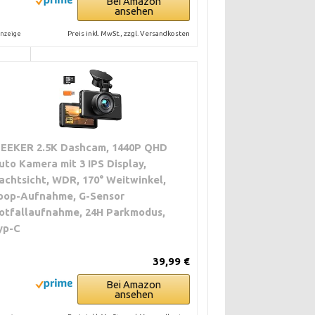
Bei Amazon
ansehen
 Preis
eras
Preis inkl. MwSt., zzgl. Versandkosten
nzeige
 Meist
asse.
et.
ar in
ZEEKER 2.5K Dashcam, 1440P QHD
uto Kamera mit 3 IPS Display,
rten
leren
achtsicht, WDR, 170° Weitwinkel,
ms.
oop-Aufnahme, G-Sensor
otfallaufnahme, 24H Parkmodus,
yp-C
bis
 gibt
39,99 €
ose
nd
Bei Amazon
ionelle
ansehen
e mit