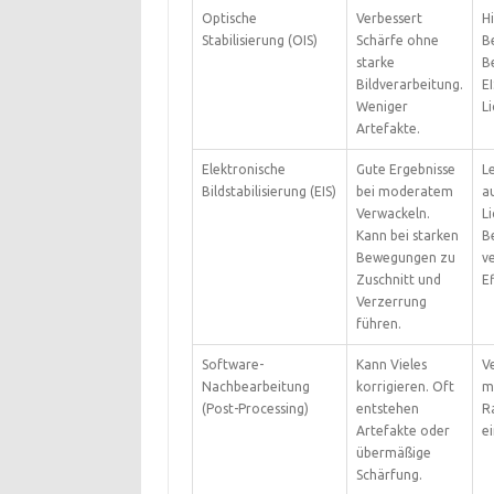
Optische
Verbessert
Hi
Stabilisierung (OIS)
Schärfe ohne
B
starke
Be
Bildverarbeitung.
EI
Weniger
Li
Artefakte.
Elektronische
Gute Ergebnisse
Le
Bildstabilisierung (EIS)
bei moderatem
a
Verwackeln.
L
Kann bei starken
B
Bewegungen zu
ve
Zuschnitt und
Ef
Verzerrung
führen.
Software-
Kann Vieles
V
Nachbearbeitung
korrigieren. Oft
m
(Post-Processing)
entstehen
R
Artefakte oder
e
übermäßige
Schärfung.