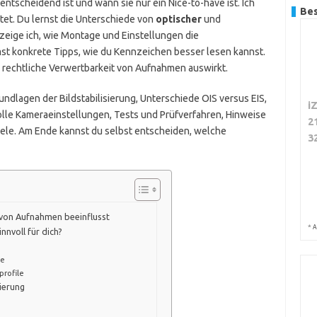
g entscheidend ist und wann sie nur ein Nice-to-have ist. Ich
Bes
eitet. Du lernst die Unterschiede von
optischer
und
zeige ich, wie Montage und Einstellungen die
t konkrete Tipps, wie du Kennzeichen besser lesen kannst.
ie rechtliche Verwertbarkeit von Aufnahmen auswirkt.
rundlagen der Bildstabilisierung, Unterschiede OIS versus EIS,
i
lle Kameraeinstellungen, Tests und Prüfverfahren, Hinweise
2
piele. Am Ende kannst du selbst entscheiden, welche
3
t von Aufnahmen beeinflusst
*
A
innvoll für dich?
se
rofile
sierung