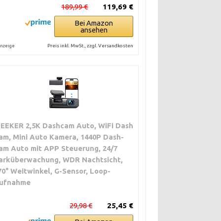
189,99 €
119,69 €
Bei Amazon
ansehen
Preis inkl. MwSt., zzgl. Versandkosten
nzeige
ZEEKER 2,5K Dashcam Auto, WiFi Dash
am, Mini Auto Kamera, 1440P Dash-
am Auto mit APP Steuerung, 24/7
arküberwachung, WDR Nachtsicht,
70° Weitwinkel, G-Sensor, Loop-
ufnahme
HE
29,98 €
25,45 €
N