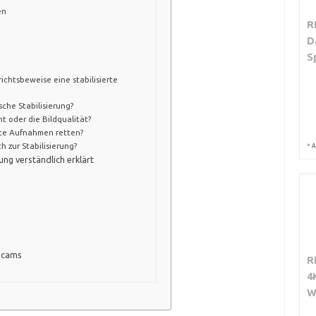
en
R
D
S
ichtsbeweise eine stabilisierte
sche Stabilisierung?
ht oder die Bildqualität?
te Aufnahmen retten?
h zur Stabilisierung?
*
A
ung verständlich erklärt
hcams
R
4
W