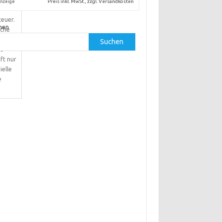
osten.
Preis inkl. MwSt., zzgl. Versandkosten
nzeige
teuer.
hen
iche
re und
Suchen
e
ft nur
ielle
e