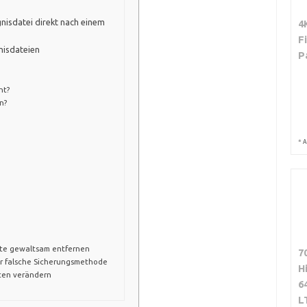
ignisdatei direkt nach einem
4
F
nisdateien
P
ht?
n?
*
A
rte gewaltsam entfernen
7
er falsche Sicherungsmethode
H
ten verändern
6
L