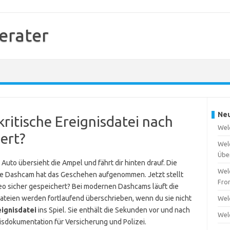
erater
Neu
kritische Ereignisdatei nach
Wel
ert?
Wel
Übe
n Auto übersieht die Ampel und fährt dir hinten drauf. Die
Wel
eine Dashcam hat das Geschehen aufgenommen. Jetzt stellt
Fro
ideo sicher gespeichert? Bei modernen Dashcams läuft die
Dateien werden fortlaufend überschrieben, wenn du sie nicht
Wel
eignisdatei
ins Spiel. Sie enthält die Sekunden vor und nach
Wel
eisdokumentation für Versicherung und Polizei.