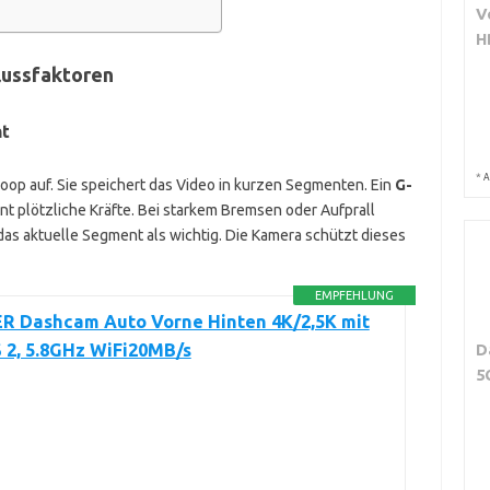
V
H
lussfaktoren
nt
*
A
op auf. Sie speichert das Video in kurzen Segmenten. Ein
G-
 plötzliche Kräfte. Bei starkem Bremsen oder Aufprall
 das aktuelle Segment als wichtig. Die Kamera schützt dieses
EMPFEHLUNG
R Dashcam Auto Vorne Hinten 4K/2,5K mit
 2, 5.8GHz WiFi20MB/s
D
5