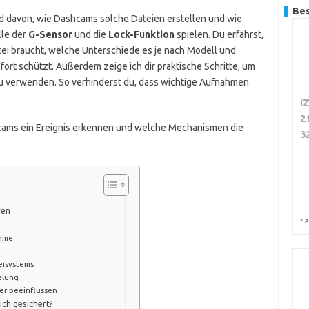
Bes
ld davon, wie Dashcams solche Dateien erstellen und wie
lle der
G-Sensor
und die
Lock-Funktion
spielen. Du erfährst,
ei braucht, welche Unterschiede es je nach Modell und
fort schützt. Außerdem zeige ich dir praktische Schritte, um
 zu verwenden. So verhinderst du, dass wichtige Aufnahmen
i
2
shcams ein Ereignis erkennen und welche Mechanismen die
3
ren
*
A
ahme
eisystems
elung
er beeinflussen
lich gesichert?