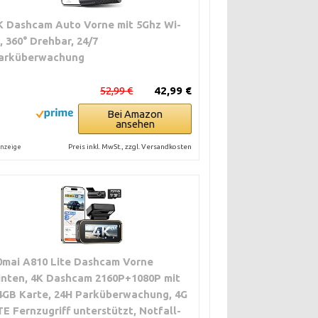
K Dashcam Auto Vorne mit 5Ghz Wi-
i, 360° Drehbar, 24/7
arküberwachung
52,99 €
42,99 €
Bei Amazon
ansehen
Preis inkl. MwSt., zzgl. Versandkosten
nzeige
0mai A810 Lite Dashcam Vorne
inten, 4K Dashcam 2160P+1080P mit
4GB Karte, 24H Parküberwachung, 4G
TE Fernzugriff unterstützt, Notfall-