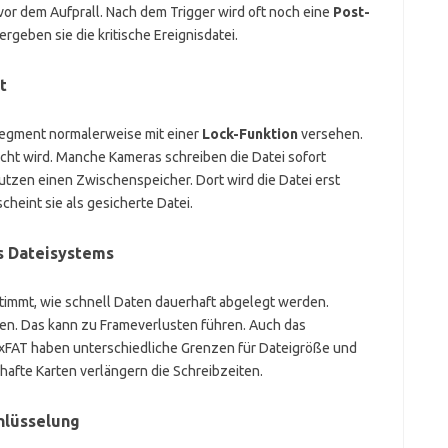
 vor dem Aufprall. Nach dem Trigger wird oft noch eine
Post-
eben sie die kritische Ereignisdatei.
t
Segment normalerweise mit einer
Lock-Funktion
versehen.
scht wird. Manche Kameras schreiben die Datei sofort
utzen einen Zwischenspeicher. Dort wird die Datei erst
heint sie als gesicherte Datei.
s Dateisystems
timmt, wie schnell Daten dauerhaft abgelegt werden.
n. Das kann zu Frameverlusten führen. Auch das
exFAT haben unterschiedliche Grenzen für Dateigröße und
hafte Karten verlängern die Schreibzeiten.
hlüsselung