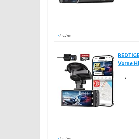
*
Anzeige
REDTIGE
Vorne H
*
Anzeige