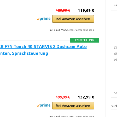
*
A
189,99 €
119,69 €
Bei Amazon ansehen
Preis inkl. MwSt., zzgl. Versandkosten
EMPFEHLUNG
R F7N Touch 4K STARVIS 2 Dashcam Auto
C
inten, Sprachsteuerung
4
W
*
A
199,99 €
132,99 €
Bei Amazon ansehen
Suc
Preis inkl. MwSt., zzgl. Versandkosten