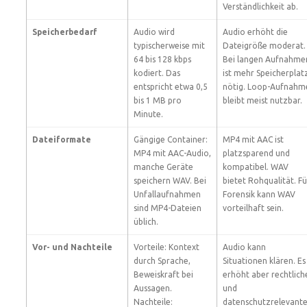
Verständlichkeit ab.
Speicherbedarf
Audio wird
Audio erhöht die
typischerweise mit
Dateigröße moderat.
64 bis 128 kbps
Bei langen Aufnahme
kodiert. Das
ist mehr Speicherplat
entspricht etwa 0,5
nötig. Loop-Aufnahm
bis 1 MB pro
bleibt meist nutzbar.
Minute.
Dateiformate
Gängige Container:
MP4 mit AAC ist
MP4 mit AAC-Audio,
platzsparend und
manche Geräte
kompatibel. WAV
speichern WAV. Bei
bietet Rohqualität. Fü
Unfallaufnahmen
Forensik kann WAV
sind MP4-Dateien
vorteilhaft sein.
üblich.
Vor- und Nachteile
Vorteile: Kontext
Audio kann
durch Sprache,
Situationen klären. Es
Beweiskraft bei
erhöht aber rechtlich
Aussagen.
und
Nachteile:
datenschutzrelevant