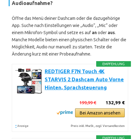
Audioaufnahme?
Öffne das Menü deiner Dashcam oder die dazugehörige
App. Suche nach Einstellungen wie „Audio“, „Mic“ oder
einem Mikrofon-Symbol und setze es auf
an
oder
aus
.
Manche Modelle bieten einen physischen Schalter oder die
Möglichkeit, Audio nur manuell zu starten. Teste die
Änderung kurz mit einer Probeaufnahme.
EMPFEHLUNG
REDTIGER F7N Touch 4K
STARVIS 2 Dashcam Auto Vorne
Hinten, Sprachsteuerung
199,99 €
132,99 €
Bei Amazon ansehen
*
Preis inkl. MwSt., zzgl. Versandkosten
Anzeige
EMPFEHLUNG