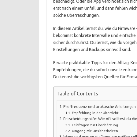
beschädigt. Oder die App verbindet sich ni
erst nach einem Unfall und dann fehlen wi
solche Überraschungen.
In diesem Artikel lernst du, wie du Firmware
bekommst konkrete Intervalle und einfache 
sicher durchführst. Du lernst, wie du vorge
Einstellungen und Backups sinnvoll sind.
Erwarte praktikable Tipps für den Alltag. Ke
Empfehlungen, die du sofort umsetzen kann
Du kennst die wichtigsten Quellen für Firm
Table of Contents
Prüffrequenz und praktische Anleitungen
Empfehlung in der Übersicht
Entscheidungshilfe: Wie oft solltest du d
Leitfragen zur Einschätzung
Umgang mit Unsicherheiten
Wann und warum du Firmware prüfen sollt