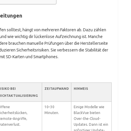
leitungen
fen solltest, hängt von mehreren Faktoren ab. Dazu zählen
und wie wichtig dir lückenlose Aufzeichnung ist. Manche
ere brauchen manuelle Prüfungen über die Herstellerseite
zieren Sicherheitsrisiken. Sie verbessern die Stabilität der
t mit SD-Karten und Smartphones.
ISIKO BEI
ZEITAUFWAND
HINWEIS
NICHTAKTUALISIERUNG
Offene
10–30
Einige Modelle wie
icherheitslücken,
Minuten.
BlackVue bieten
emote-Angriffe,
Over‑the‑Cloud-
atenverlust.
Updates. Dann ist ein
sofortiger Update-