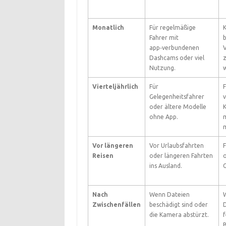
Monatlich
Für regelmäßige
K
Fahrer mit
b
app‑verbundenen
Dashcams oder viel
Nutzung.
Vierteljährlich
Für
F
Gelegenheitsfahrer
v
oder ältere Modelle
K
ohne App.
m
m
Vor längeren
Vor Urlaubsfahrten
Reisen
oder längeren Fahrten
ins Ausland.
G
Nach
Wenn Dateien
W
Zwischenfällen
beschädigt sind oder
D
die Kamera abstürzt.
f