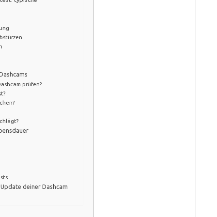
ung
bstürzen
n
n Dashcams
 Dashcam prüfen?
t?
chen?
chlägt?
ebensdauer
sts
nd Update deiner Dashcam