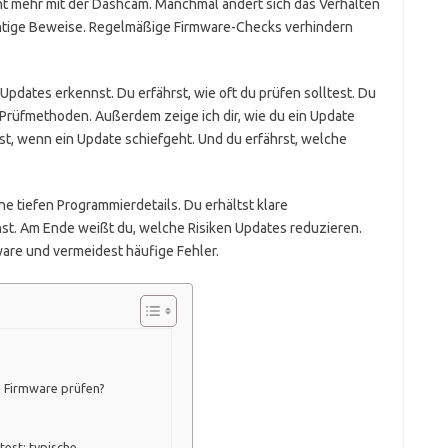
cht mehr mit der Dashcam. Manchmal ändert sich das Verhalten
chtige Beweise. Regelmäßige Firmware-Checks verhindern
-Updates erkennst. Du erfährst, wie oft du prüfen solltest. Du
Prüfmethoden. Außerdem zeige ich dir, wie du ein Update
hst, wenn ein Update schiefgeht. Und du erfährst, welche
ine tiefen Programmierdetails. Du erhältst klare
st. Am Ende weißt du, welche Risiken Updates reduzieren.
ware und vermeidest häufige Fehler.
ie Firmware prüfen?
est: typische