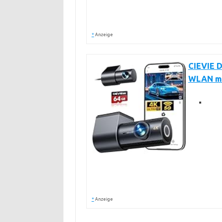
*
Anzeige
CIEVIE 
WLAN mi
*
Anzeige