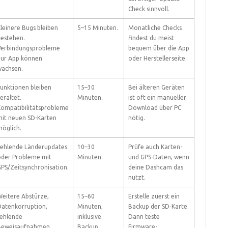
Check sinnvoll.
leinere Bugs bleiben
5–15 Minuten.
Monatliche Checks
estehen.
findest du meist
Verbindungsprobleme
bequem über die App
zur App können
oder Herstellerseite.
wachsen.
unktionen bleiben
15–30
Bei älteren Geräten
eraltet.
Minuten.
ist oft ein manueller
ompatibilitätsprobleme
Download über PC
it neuen SD-Karten
nötig.
öglich.
Fehlende Länderupdates
10–30
Prüfe auch Karten-
oder Probleme mit
Minuten.
und GPS-Daten, wenn
PS/Zeitsynchronisation.
deine Dashcam das
nutzt.
eitere Abstürze,
15–60
Erstelle zuerst ein
atenkorruption,
Minuten,
Backup der SD‑Karte.
ehlende
inklusive
Dann teste
Beweisaufnahmen.
Backup.
Firmware-