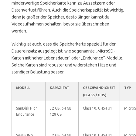
minderwertige Speicherkarte kann zu Aussetzern oder
Datenverlust führen. Auch die Speicherkapazität ist wichtig,
denn je größer der Speicher, desto länger kannst du
Videoaufnahmen behalten, bevor sie überschrieben
werden.
Wichtig ist auch, dass die Speicherkarte speziell für den
Dauereinsatz ausgelegt ist, wie sogenannte „MicroSD-
Karten mit hoher Lebensdauer“ oder „Endurance“-Modelle.
Solche Karten sind robuster und widerstehen Hitze und
ständiger Belastung besser.
MODELL
KAPAZITÄT
GESCHWINDIGKEIT
TYP
(CLASS / UHS)
SanDisk High
32 GB, 64 GB,
Class 10, UHS-I U1
Micro
Endurance
128 GB
SAMSUNG
32 GB, 64 GB,
Class 10, UHS-I U1
Micro