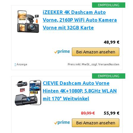
EMPFEHLUNG
iZEEKER 4K Dashcam Auto
Vorne, 2160P WiFi Auto Kamera
Vorne mit 32GB Karte
48,99 €
Bei Amazon ansehen
*
Preis inkl. MwSt., zzgl. Versandkosten
Anzeige
EMPFEHLUNG
CIEVIE Dashcam Auto Vorne
Hinten 4K+1080P, 5.8GHz WLAN
mit 170° Weitwinkel
89,99 €
55,99 €
Bei Amazon ansehen