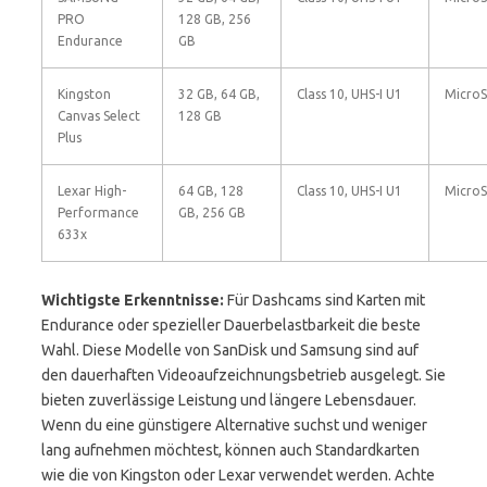
PRO
128 GB, 256
Endurance
GB
Kingston
32 GB, 64 GB,
Class 10, UHS-I U1
Micro
Canvas Select
128 GB
Plus
Lexar High-
64 GB, 128
Class 10, UHS-I U1
Micro
Performance
GB, 256 GB
633x
Wichtigste Erkenntnisse:
Für Dashcams sind Karten mit
Endurance oder spezieller Dauerbelastbarkeit die beste
Wahl. Diese Modelle von SanDisk und Samsung sind auf
den dauerhaften Videoaufzeichnungsbetrieb ausgelegt. Sie
bieten zuverlässige Leistung und längere Lebensdauer.
Wenn du eine günstigere Alternative suchst und weniger
lang aufnehmen möchtest, können auch Standardkarten
wie die von Kingston oder Lexar verwendet werden. Achte