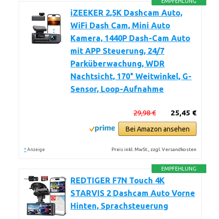
EMPFEHLUNG
iZEEKER 2,5K Dashcam Auto,
WiFi Dash Cam, Mini Auto
Kamera, 1440P Dash-Cam Auto
mit APP Steuerung, 24/7
Parküberwachung, WDR
Nachtsicht, 170° Weitwinkel, G-
Sensor, Loop-Aufnahme
29,98 €
25,45 €
Bei Amazon ansehen
*
Preis inkl. MwSt., zzgl. Versandkosten
Anzeige
EMPFEHLUNG
REDTIGER F7N Touch 4K
STARVIS 2 Dashcam Auto Vorne
Hinten, Sprachsteuerung