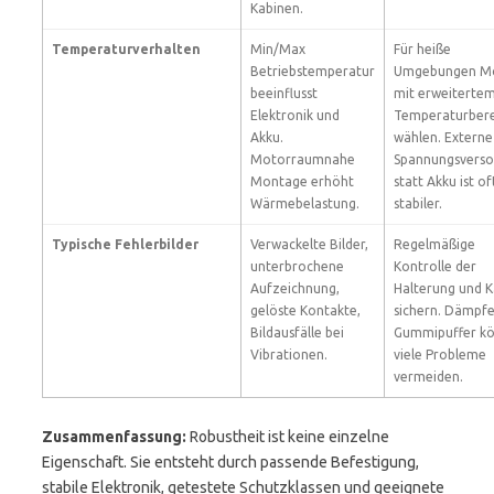
Kabinen.
Temperaturverhalten
Min/Max
Für heiße
Betriebstemperatur
Umgebungen Mo
beeinflusst
mit erweiterte
Elektronik und
Temperaturbere
Akku.
wählen. Externe
Motorraumnahe
Spannungsvers
Montage erhöht
statt Akku ist of
Wärmebelastung.
stabiler.
Typische Fehlerbilder
Verwackelte Bilder,
Regelmäßige
unterbrochene
Kontrolle der
Aufzeichnung,
Halterung und K
gelöste Kontakte,
sichern. Dämpfe
Bildausfälle bei
Gummipuffer k
Vibrationen.
viele Probleme
vermeiden.
Zusammenfassung:
Robustheit ist keine einzelne
Eigenschaft. Sie entsteht durch passende Befestigung,
stabile Elektronik, getestete Schutzklassen und geeignete