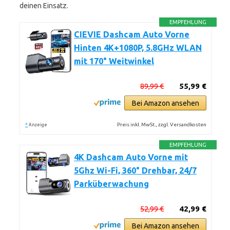
deinen Einsatz.
EMPFEHLUNG
CIEVIE Dashcam Auto Vorne
Hinten 4K+1080P, 5.8GHz WLAN
mit 170° Weitwinkel
89,99 €
55,99 €
Bei Amazon ansehen
*
Preis inkl. MwSt., zzgl. Versandkosten
Anzeige
EMPFEHLUNG
4K Dashcam Auto Vorne mit
5Ghz Wi-Fi, 360° Drehbar, 24/7
Parküberwachung
52,99 €
42,99 €
Bei Amazon ansehen