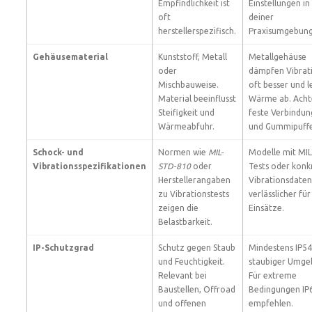
Empfindlichkeit ist
Einstellungen in
oft
deiner
herstellerspezifisch.
Praxisumgebung
Gehäusematerial
Kunststoff, Metall
Metallgehäuse
oder
dämpfen Vibrat
Mischbauweise.
oft besser und l
Material beeinflusst
Wärme ab. Acht
Steifigkeit und
feste Verbindu
Wärmeabfuhr.
und Gummipuffe
Schock- und
Normen wie
MIL-
Modelle mit MIL
Vibrationsspezifikationen
STD-810
oder
Tests oder konk
Herstellerangaben
Vibrationsdaten
zu Vibrationstests
verlässlicher fü
zeigen die
Einsätze.
Belastbarkeit.
IP-Schutzgrad
Schutz gegen Staub
Mindestens IP54
und Feuchtigkeit.
staubiger Umge
Relevant bei
Für extreme
Baustellen, Offroad
Bedingungen IP
und offenen
empfehlen.