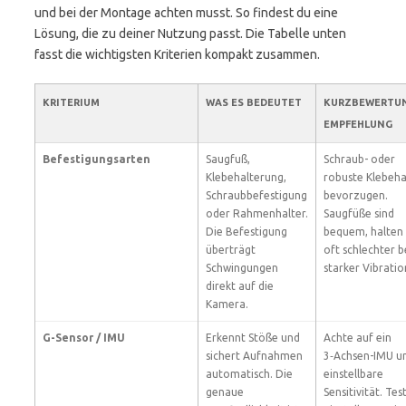
und bei der Montage achten musst. So findest du eine
Lösung, die zu deiner Nutzung passt. Die Tabelle unten
fasst die wichtigsten Kriterien kompakt zusammen.
KRITERIUM
WAS ES BEDEUTET
KURZBEWERTUN
EMPFEHLUNG
Befestigungsarten
Saugfuß,
Schraub- oder
Klebehalterung,
robuste Klebeha
Schraubbefestigung
bevorzugen.
oder Rahmenhalter.
Saugfüße sind
Die Befestigung
bequem, halten
überträgt
oft schlechter b
Schwingungen
starker Vibratio
direkt auf die
Kamera.
G-Sensor / IMU
Erkennt Stöße und
Achte auf ein
sichert Aufnahmen
3‑Achsen-IMU u
automatisch. Die
einstellbare
genaue
Sensitivität. Tes