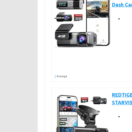
Dash Ca
*
Anzeige
REDTIGE
STARVIS