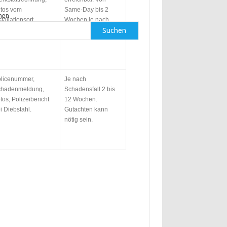
tos vom
Same-Day bis 2
hen
stallationsort,
Wochen je nach
Suchen
hlerbeschreibung.
Ersatzteilbedarf.
licenummer,
Je nach
chadenmeldung,
Schadensfall 2 bis
tos, Polizeibericht
12 Wochen.
i Diebstahl.
Gutachten kann
nötig sein.