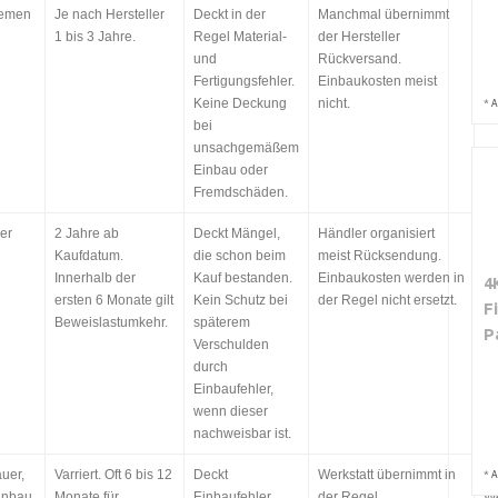
lemen
Je nach Hersteller
Deckt in der
Manchmal übernimmt
Ka
1 bis 3 Jahre.
Regel Material-
der Hersteller
Se
und
Rückversand.
Fe
Fertigungsfehler.
Einbaukosten meist
ev
Keine Deckung
nicht.
Au
*
A
bei
unsachgemäßem
Einbau oder
Fremdschäden.
er
2 Jahre ab
Deckt Mängel,
Händler organisiert
Ka
Kaufdatum.
die schon beim
meist Rücksendung.
Mä
Innerhalb der
Kauf bestanden.
Einbaukosten werden in
gg
4
ersten 6 Monate gilt
Kein Schutz bei
der Regel nicht ersetzt.
Be
F
Beweislastumkehr.
späterem
P
Verschulden
durch
Einbaufehler,
wenn dieser
nachweisbar ist.
uer,
Varriert. Oft 6 bis 12
Deckt
Werkstatt übernimmt in
Ei
*
A
inbau
Monate für
Einbaufehler,
der Regel
We