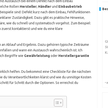
ie und Austausch bei einem Defekt nach dem Einbau
welche Rollen
Hersteller
,
Händler
und
Einbaubetrieb
Bes
 Beispiele sind: Defekt kurz nach dem Einbau, Fehlfunktionen
nklarer Zuständigkeit. Dazu gibt es praktische Hinweise,
äre, wie du schnell und systematisch vorgehst. Zum Beispiel:
 zuerst kontaktierst und wie du eine klare
G
 an Ablauf und Ergebnis. Dazu gehören typische Zeiträume
5
nfallen und wann ein Austausch wahrscheinlich ist. Ich
K
 ich Begriffe wie
Gewährleistung
oder
Herstellergarantie
irklich helfen. Du bekommst eine Checkliste für die nächsten
ie du Verantwortlichkeiten klärst und wie du unnötige Kosten
chritt für Schritt durch die Optionen. So erreichst du
*
A