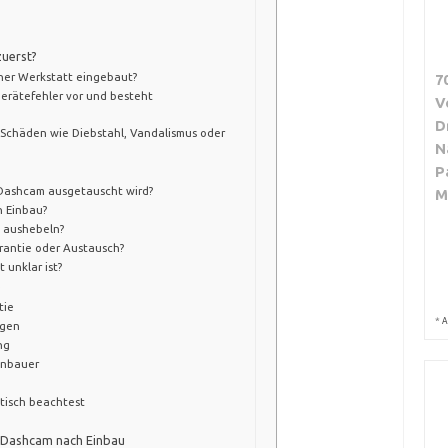
zuerst?
iner Werkstatt eingebaut?
7
 Gerätefehler vor und besteht
V
D
e Schäden wie Diebstahl, Vandalismus oder
N
P
 Dashcam ausgetauscht wird?
M
h Einbau?
e aushebeln?
rantie oder Austausch?
 unklar ist?
e
tie
*
A
lgen
ng
Einbauer
tisch beachtest
er Dashcam nach Einbau