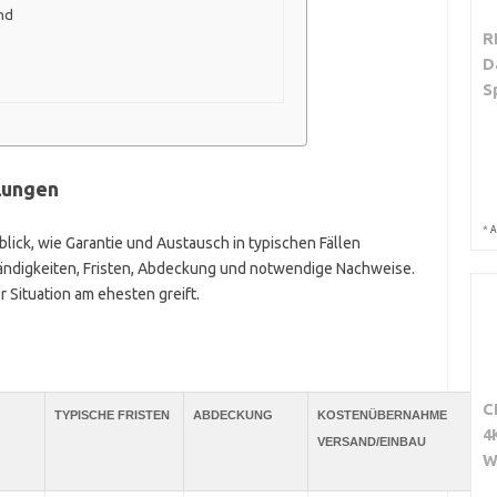
nd
R
D
S
lungen
*
A
lick, wie Garantie und Austausch in typischen Fällen
ändigkeiten, Fristen, Abdeckung und notwendige Nachweise.
r Situation am ehesten greift.
C
TYPISCHE FRISTEN
ABDECKUNG
KOSTENÜBERNAHME
E
4
VERSAND/EINBAU
N
W