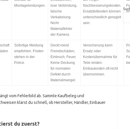
Montageleistungen.
lose Verbindung,
Nachbesserungskosten.
Fo
Suc
falsche
Ersatzteilkosten können
In
Verkabelung.
unterschiedlich geregelt
Fe
Nicht
sein.
Materialfehler
der Kamera.
schaft
Sofortige Meldung
Deckt meist
Versicherung kann
Po
häden
empfohlen. Fristen
Fremdschäden,
Ersatz oder
S
stehen in der
Einbruch, Feuer.
Kostenübernahme für
Fo
Police.
Keine Deckung
Teile leisten.
be
für normalen
Einbaukosten oft nicht
Defekt durch
übernommen.
Materialmangel.
ängt vom Fehlerbild ab. Sammle Kaufbeleg und
weisen klärst du schnell, ob Hersteller, Händler, Einbauer
ierst du zuerst?