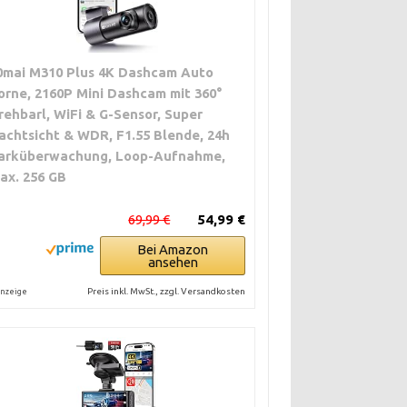
0mai M310 Plus 4K Dashcam Auto
orne, 2160P Mini Dashcam mit 360°
rehbarl, WiFi & G-Sensor, Super
achtsicht & WDR, F1.55 Blende, 24h
arküberwachung, Loop-Aufnahme,
ax. 256 GB
69,99 €
54,99 €
Bei Amazon
ansehen
Preis inkl. MwSt., zzgl. Versandkosten
nzeige