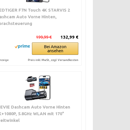
EDTIGER F7N Touch 4K STARVIS 2
ashcam Auto Vorne Hinten,
prachsteuerung
199,99 €
132,99 €
Bei Amazon
ansehen
Preis inkl. MwSt., zzgl. Versandkosten
nzeige
IEVIE Dashcam Auto Vorne Hinten
RFORDERLICHE
VORAUSSICHTLICHE
K+1080P, 5.8GHz WLAN mit 170°
ACHWEISE
DAUER
eitwinkel
BEARBEITUNG