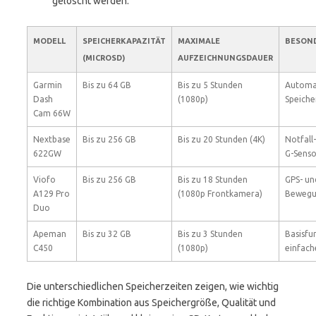
gelöscht werden.
MODELL
SPEICHERKAPAZITÄT
MAXIMALE
BESON
(MICROSD)
AUFZEICHNUNGSDAUER
Garmin
Bis zu 64 GB
Bis zu 5 Stunden
Automat
Dash
(1080p)
Speiche
Cam 66W
Nextbase
Bis zu 256 GB
Bis zu 20 Stunden (4K)
Notfall
622GW
G-Senso
Viofo
Bis zu 256 GB
Bis zu 18 Stunden
GPS- un
A129 Pro
(1080p Frontkamera)
Bewegu
Duo
Apeman
Bis zu 32 GB
Bis zu 3 Stunden
Basisfu
C450
(1080p)
einfac
Die unterschiedlichen Speicherzeiten zeigen, wie wichtig
die richtige Kombination aus Speichergröße, Qualität und