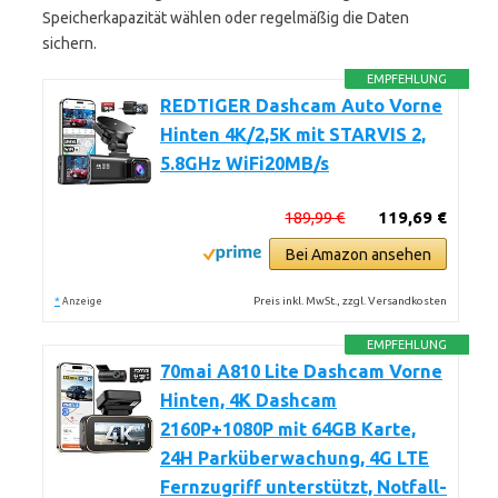
Speicherkapazität wählen oder regelmäßig die Daten
sichern.
EMPFEHLUNG
REDTIGER Dashcam Auto Vorne
Hinten 4K/2,5K mit STARVIS 2,
5.8GHz WiFi20MB/s
189,99 €
119,69 €
Bei Amazon ansehen
*
Preis inkl. MwSt., zzgl. Versandkosten
Anzeige
EMPFEHLUNG
70mai A810 Lite Dashcam Vorne
Hinten, 4K Dashcam
2160P+1080P mit 64GB Karte,
24H Parküberwachung, 4G LTE
Fernzugriff unterstützt, Notfall-