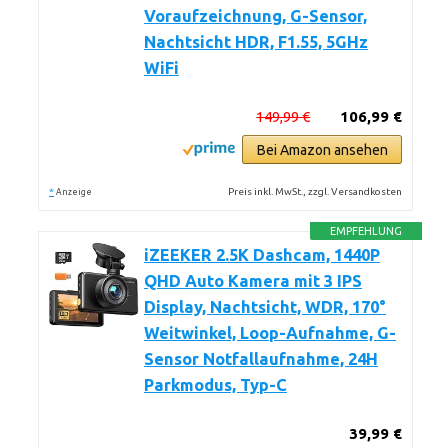
Voraufzeichnung, G-Sensor,
Nachtsicht HDR, F1.55, 5GHz
WiFi
149,99 €
106,99 €
Bei Amazon ansehen
*
Preis inkl. MwSt., zzgl. Versandkosten
Anzeige
EMPFEHLUNG
iZEEKER 2.5K Dashcam, 1440P
QHD Auto Kamera mit 3 IPS
Display, Nachtsicht, WDR, 170°
Weitwinkel, Loop-Aufnahme, G-
Sensor Notfallaufnahme, 24H
Parkmodus, Typ-C
39,99 €