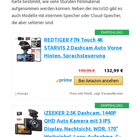
Karte bestimmt, wie viele Stunden Filmmaterial
aufgenommen werden können. Neben der microSD gibt es
auch Modelle mit internem Speicher oder Cloud-Speicher,
die aber seltener sind.
EMPFEHLUNG
REDTIGER F7N Touch 4K
STARVIS 2 Dashcam Auto Vorne
Hinten, Sprachsteuerung
199,99 €
132,99 €
Bei Amazon ansehen
*
Preis inkl. MwSt., zzgl. Versandkosten
Anzeige
EMPFEHLUNG
iZEEKER 2.5K Dashcam, 1440P
QHD Auto Kamera mit 3 IPS
Display, Nachtsicht, WDR, 170°
Weitwinkel, Loop-Aufnahme, G-