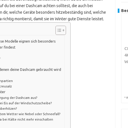
auf du bei einer Dashcam achten solltest, die auch bei
Bes
en dir, welche Geräte besonders hitzebeständig sind, welche
 richtig montierst, damit sie im Winter gute Dienste leistet.
ese Modelle eignen sich besonders
er findest
C
4
?
W
n denen deine Dashcam gebraucht wird
hpartien
treusalz
nter
sorgung der Dashcam aus?
*
A
ei Eis auf der Windschutzscheibe?
überhitzen?
chtem Wetter wie Nebel oder Schneefall?
a bei Kälte nicht mehr einschalten