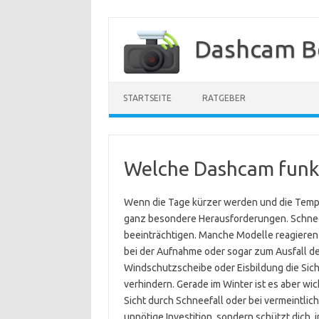
Zum
Inhalt
Dashcam B
springen
STARTSEITE
RATGEBER
Welche Dashcam funkt
Wenn die Tage kürzer werden und die Temper
ganz besondere Herausforderungen. Schnee,
beeinträchtigen. Manche Modelle reagieren
bei der Aufnahme oder sogar zum Ausfall d
Windschutzscheibe oder Eisbildung die Sic
verhindern. Gerade im Winter ist es aber wich
Sicht durch Schneefall oder bei vermeintlic
unnötige Investition, sondern schützt dich, 