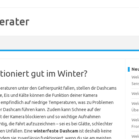
erater
Neu
ioniert gut im Winter?
Wel
Sen
aturen unter den Gefrierpunkt fallen, stellen dir Dashcams
Wel
 Eis und Kälte können die Funktion deiner Kamera
 empfindlich auf niedrige Temperaturen, was zu Problemen
Wel
er Dashcam führen kann. Zudem kann Schnee auf der
Übe
ht der Kamera blockieren und so wichtige Aufnahmen
Wel
tig, die Fahrt aufzuzeichnen – sei es bei Glätte, schlechter
Fro
hen Unfällen. Eine
winterfeste Dashcam
ist deshalb keine
Wel
indem sie zuverlässig funktioniert, wenn du sie am meisten