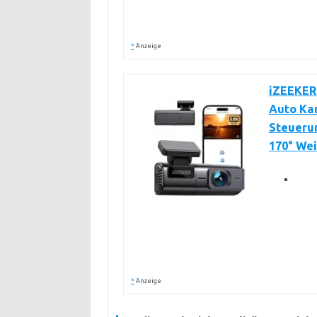
*
Anzeige
iZEEKER
Auto Ka
Steueru
170° We
*
Anzeige