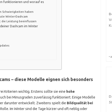
 funktionieren und worauf es
n Schwierigkeiten haben
B
gute Winter-Dashcam
V
t die Leistung beeinflussen
K
 deiner Dashcam im Winter
Updates
*
A
hcams – diese Modelle eignen sich besonders
i Kriterien wichtig. Erstens sollte sie eine
hohe
D
auch bei Minusgraden zuverlässig funktioniert. Einige Modelle
5
er darunter entwickelt. Zweitens spielt die
Bildqualität bei
Rolle. Im Winter sind die Tage kürzer und oft neblig oder