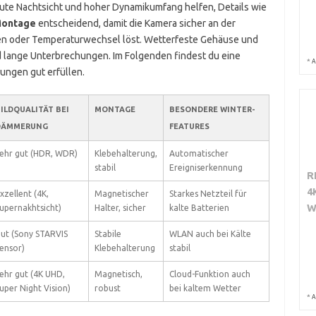
 gute Nachtsicht und hoher Dynamikumfang helfen, Details wie
ontage
entscheidend, damit die Kamera sicher an der
onen oder Temperaturwechsel löst. Wetterfeste Gehäuse und
d lange Unterbrechungen. Im Folgenden findest du eine
*
A
ungen gut erfüllen.
ILDQUALITÄT BEI
MONTAGE
BESONDERE WINTER-
DÄMMERUNG
FEATURES
ehr gut (HDR, WDR)
Klebehalterung,
Automatischer
stabil
Ereigniserkennung
R
4
xzellent (4K,
Magnetischer
Starkes Netzteil für
W
upernakhtsicht)
Halter, sicher
kalte Batterien
ut (Sony STARVIS
Stabile
WLAN auch bei Kälte
ensor)
Klebehalterung
stabil
ehr gut (4K UHD,
Magnetisch,
Cloud-Funktion auch
uper Night Vision)
robust
bei kaltem Wetter
*
A