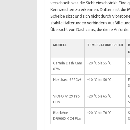
verschneit, was die Sicht einschränkt. Eine
Kennzeichen zu erkennen. Drittens ist die
M
Scheibe sitzt und sich nicht durch Vibrati
stabile Halterungen verhindern Ausfälle un
Übersicht von Dashcams, die diese Anforder
MODELL
TEMPERATURBEREICH
B
Garmin Dash Cam
–20 °C bis 55 °C
S
67W
Nextbase 622GW
–10 °C bis 50 °C
E
S
VIOFO A129 Pro
–20 °C bis 65 °C
G
Duo
S
BlackVue
–20 °C bis 70 °C
S
DR900X-2CH Plus
S