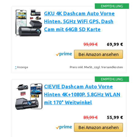
EMPFEHLUNG
GKU 4K Dashcam Auto Vorne
Hinten, 5GHz WiFi GPS, Dash
Cam mit 64GB SD Karte
99,99 €
69,99 €
Bei Amazon ansehen
*
Preis inkl. MwSt., zzgl. Versandkosten
Anzeige
EMPFEHLUNG
CIEVIE Dashcam Auto Vorne
Hinten 4K+1080P, 5.8GHz WLAN
mit 170° Weitwinkel
89,99 €
55,99 €
Bei Amazon ansehen