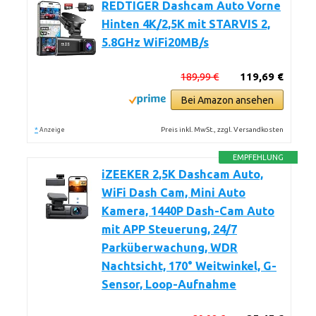
REDTIGER Dashcam Auto Vorne
Hinten 4K/2,5K mit STARVIS 2,
5.8GHz WiFi20MB/s
189,99 €
119,69 €
Bei Amazon ansehen
*
Preis inkl. MwSt., zzgl. Versandkosten
Anzeige
EMPFEHLUNG
iZEEKER 2,5K Dashcam Auto,
WiFi Dash Cam, Mini Auto
Kamera, 1440P Dash-Cam Auto
mit APP Steuerung, 24/7
Parküberwachung, WDR
Nachtsicht, 170° Weitwinkel, G-
Sensor, Loop-Aufnahme