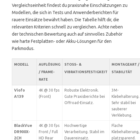
Vergleichseinheit findest du praxisnahe Einschätzungen zu
Modellen, die sich in Tests und Anwenderberichten für
rauere Einsätze bewährt haben. Die Tabelle hilft dir, die
relevanten Kriterien schnell zu vergleichen. Achte neben
der technischen Bewertung auch auf sinnvolles Zubehör
wie harte Festplatten- oder Akku-Lösungen für den
Parkmodus.
MODELL
AUFLÖSUNG
STOSS- & V
MONTAGEART /
/ FRAME-
IBRATIONSFESTIGKEIT
STABILITÄT
RATE
Viofo
4K @ 30 fps
Robuste Elektronik.
3M-
A139
(Front)
Gute Praxisberichte bei
Klebehalterung.
Offroad-Einsatz.
Sehr stabil bei
sauberer
Verklebung.
BlackVue
4K @ 30 fps
Hochwertige
Flache
DR900X-
Front / Full
Verarbeitung. Stabil im
Klebehalterung,
2CH
HD Rear
Dauereinsatz.
platzsparend.