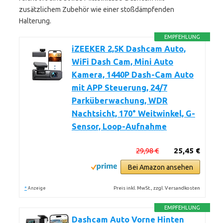
zusätzlichem Zubehör wie einer stoßdämpfenden
Halterung.
EMPFEHLUNG
iZEEKER 2,5K Dashcam Auto,
WiFi Dash Cam, Mini Auto
Kamera, 1440P Dash-Cam Auto
mit APP Steuerung, 24/7
Parküberwachung, WDR
Nachtsicht, 170° Weitwinkel, G-
Sensor, Loop-Aufnahme
29,98 €
25,45 €
Bei Amazon ansehen
*
Preis inkl. MwSt., zzgl. Versandkosten
Anzeige
EMPFEHLUNG
Dashcam Auto Vorne Hinten