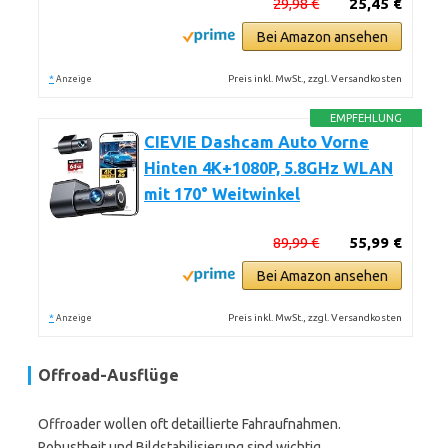
29,98 €
25,45 €
Bei Amazon ansehen
*
Preis inkl. MwSt., zzgl. Versandkosten
Anzeige
EMPFEHLUNG
CIEVIE Dashcam Auto Vorne
Hinten 4K+1080P, 5.8GHz WLAN
mit 170° Weitwinkel
89,99 €
55,99 €
Bei Amazon ansehen
*
Preis inkl. MwSt., zzgl. Versandkosten
Anzeige
Offroad-Ausflüge
Offroader wollen oft detaillierte Fahraufnahmen.
Robustheit und Bildstabilisierung sind wichtig.