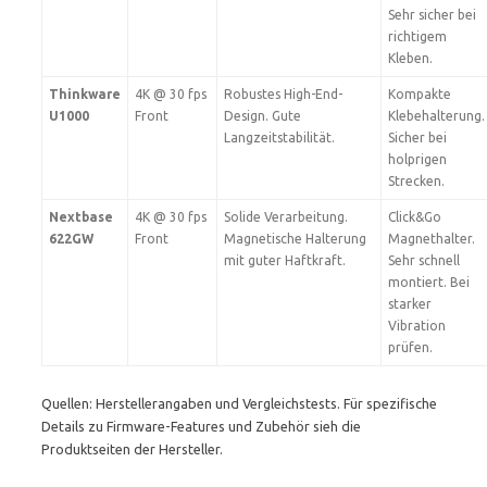
Sehr sicher bei
richtigem
Kleben.
Thinkware
4K @ 30 fps
Robustes High-End-
Kompakte
U1000
Front
Design. Gute
Klebehalterung.
Langzeitstabilität.
Sicher bei
holprigen
Strecken.
Nextbase
4K @ 30 fps
Solide Verarbeitung.
Click&Go
622GW
Front
Magnetische Halterung
Magnethalter.
mit guter Haftkraft.
Sehr schnell
montiert. Bei
starker
Vibration
prüfen.
Quellen: Herstellerangaben und Vergleichstests. Für spezifische
Details zu Firmware-Features und Zubehör sieh die
Produktseiten der Hersteller.