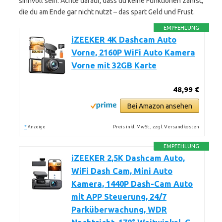
sinnvoll sein. Achte darauf, dass du keine Funktionen zahlst,
die du am Ende gar nicht nutzt – das spart Geld und Frust.
EMPFEHLUNG
iZEEKER 4K Dashcam Auto
Vorne, 2160P WiFi Auto Kamera
Vorne mit 32GB Karte
48,99 €
Bei Amazon ansehen
*
Preis inkl. MwSt., zzgl. Versandkosten
Anzeige
EMPFEHLUNG
iZEEKER 2,5K Dashcam Auto,
WiFi Dash Cam, Mini Auto
Kamera, 1440P Dash-Cam Auto
mit APP Steuerung, 24/7
Parküberwachung, WDR