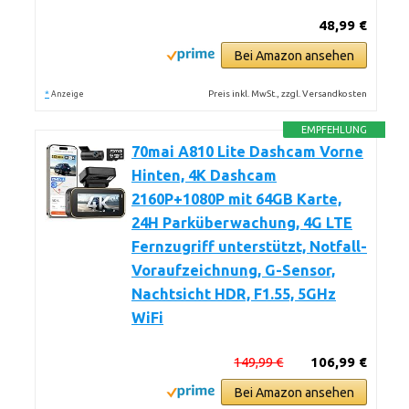
48,99 €
Bei Amazon ansehen
*
Preis inkl. MwSt., zzgl. Versandkosten
Anzeige
EMPFEHLUNG
70mai A810 Lite Dashcam Vorne
Hinten, 4K Dashcam
2160P+1080P mit 64GB Karte,
24H Parküberwachung, 4G LTE
Fernzugriff unterstützt, Notfall-
Voraufzeichnung, G-Sensor,
Nachtsicht HDR, F1.55, 5GHz
WiFi
149,99 €
106,99 €
Bei Amazon ansehen