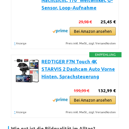
Nachtsicht, 170° Weitwinkel, G-
Sensor, Loop-Aufnahme
29,98 €
25,45 €
Bei Amazon ansehen
*
Preis inkl. MwSt., zzgl. Versandkosten
Anzeige
EMPFEHLUNG
REDTIGER F7N Touch 4K
STARVIS 2 Dashcam Auto Vorne
Hinten, Sprachsteuerung
199,99 €
132,99 €
Bei Amazon ansehen
*
Preis inkl. MwSt., zzgl. Versandkosten
Anzeige
Wie gut ist die Bildqualität im Alltag?