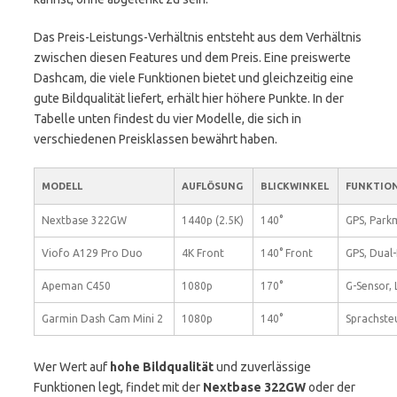
Das Preis-Leistungs-Verhältnis entsteht aus dem Verhältnis
zwischen diesen Features und dem Preis. Eine preiswerte
Dashcam, die viele Funktionen bietet und gleichzeitig eine
gute Bildqualität liefert, erhält hier höhere Punkte. In der
Tabelle unten findest du vier Modelle, die sich in
verschiedenen Preisklassen bewährt haben.
MODELL
AUFLÖSUNG
BLICKWINKEL
FUNKTIO
Nextbase 322GW
1440p (2.5K)
140°
GPS, Park
Viofo A129 Pro Duo
4K Front
140° Front
GPS, Dual
Apeman C450
1080p
170°
G-Sensor,
Garmin Dash Cam Mini 2
1080p
140°
Sprachste
Wer Wert auf
hohe Bildqualität
und zuverlässige
Funktionen legt, findet mit der
Nextbase 322GW
oder der