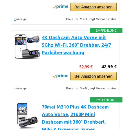
Bei Amazon ansehen
*
Preis inkl. MwSt., zzgl. Versandkosten
Anzeige
EMPFEHLUNG
4K Dashcam Auto Vorne mit
5Ghz Wi-Fi, 360° Drehbar, 24/7
Parküberwachung
52,99 €
42,99 €
Bei Amazon ansehen
*
Preis inkl. MwSt., zzgl. Versandkosten
Anzeige
EMPFEHLUNG
70mai M310 Plus 4K Dashcam
Auto Vorne, 2160P Mini
Dashcam mit 360° Drehbarl,
WiFi & G-Sensor, Super