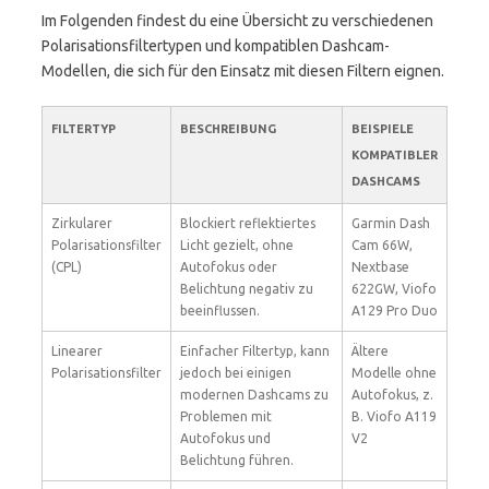
Im Folgenden findest du eine Übersicht zu verschiedenen
Polarisationsfiltertypen und kompatiblen Dashcam-
Modellen, die sich für den Einsatz mit diesen Filtern eignen.
FILTERTYP
BESCHREIBUNG
BEISPIELE
KOMPATIBLER
DASHCAMS
Zirkularer
Blockiert reflektiertes
Garmin Dash
Polarisationsfilter
Licht gezielt, ohne
Cam 66W,
(CPL)
Autofokus oder
Nextbase
Belichtung negativ zu
622GW, Viofo
beeinflussen.
A129 Pro Duo
Linearer
Einfacher Filtertyp, kann
Ältere
Polarisationsfilter
jedoch bei einigen
Modelle ohne
modernen Dashcams zu
Autofokus, z.
Problemen mit
B. Viofo A119
Autofokus und
V2
Belichtung führen.