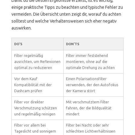
Damit du die besten Ergebnisse erzielst, ist es wichtig,
einige praktische Tipps zu beachten und typische Fehler zu
vermeiden. Die Übersicht unten zeigt dir, worauf du achten
solltest und welche Verhaltensweisen sich eher negativ
auswirken.
DO’S
DON’TS
Filter regelmäßig
Filter immer feststehend
ausrichten, um Reflexionen
montieren, ohne auf die
optimal zu reduzieren
optimale Drehung zu achten
Vor dem Kauf
Einen Polarisationsfilter
Kompatibilität mit der
verwenden, der den Autofokus
Dashcam prüfen
der Kamera stört
Filter vor direkter
Mit verschmutztem Filter
Verschmutzung schützen
fahren, der die Bildqualität
und regelmäßig reinigen
mindert
Filter vor allem bei
Filter bei Nacht oder sehr
Tageslicht und sonnigem
schlechten Lichtverhältnissen