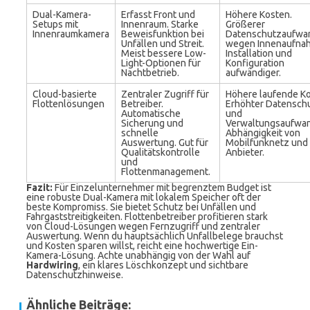
Dual-Kamera-
Erfasst Front und
Höhere Kosten.
Setups mit
Innenraum. Starke
Größerer
Innenraumkamera
Beweisfunktion bei
Datenschutzaufwa
Unfällen und Streit.
wegen Innenaufna
Meist bessere Low-
Installation und
Light-Optionen für
Konfiguration
Nachtbetrieb.
aufwändiger.
Cloud-basierte
Zentraler Zugriff für
Höhere laufende Ko
Flottenlösungen
Betreiber.
Erhöhter Datensch
Automatische
und
Sicherung und
Verwaltungsaufwan
schnelle
Abhängigkeit von
Auswertung. Gut für
Mobilfunknetz und
Qualitätskontrolle
Anbieter.
und
Flottenmanagement.
Fazit:
Für Einzelunternehmer mit begrenztem Budget ist
eine robuste Dual-Kamera mit lokalem Speicher oft der
beste Kompromiss. Sie bietet Schutz bei Unfällen und
Fahrgaststreitigkeiten. Flottenbetreiber profitieren stark
von Cloud-Lösungen wegen Fernzugriff und zentraler
Auswertung. Wenn du hauptsächlich Unfallbelege brauchst
und Kosten sparen willst, reicht eine hochwertige Ein-
Kamera-Lösung. Achte unabhängig von der Wahl auf
Hardwiring
, ein klares Löschkonzept und sichtbare
Datenschutzhinweise.
Ähnliche Beiträge: