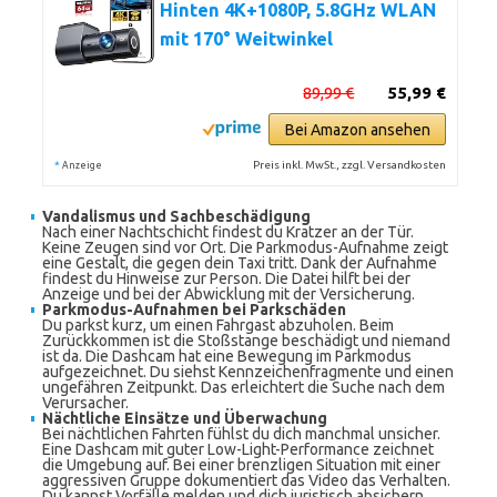
Hinten 4K+1080P, 5.8GHz WLAN
mit 170° Weitwinkel
89,99 €
55,99 €
Bei Amazon ansehen
*
Preis inkl. MwSt., zzgl. Versandkosten
Anzeige
Vandalismus und Sachbeschädigung
Nach einer Nachtschicht findest du Kratzer an der Tür.
Keine Zeugen sind vor Ort. Die Parkmodus-Aufnahme zeigt
eine Gestalt, die gegen dein Taxi tritt. Dank der Aufnahme
findest du Hinweise zur Person. Die Datei hilft bei der
Anzeige und bei der Abwicklung mit der Versicherung.
Parkmodus-Aufnahmen bei Parkschäden
Du parkst kurz, um einen Fahrgast abzuholen. Beim
Zurückkommen ist die Stoßstange beschädigt und niemand
ist da. Die Dashcam hat eine Bewegung im Parkmodus
aufgezeichnet. Du siehst Kennzeichenfragmente und einen
ungefähren Zeitpunkt. Das erleichtert die Suche nach dem
Verursacher.
Nächtliche Einsätze und Überwachung
Bei nächtlichen Fahrten fühlst du dich manchmal unsicher.
Eine Dashcam mit guter Low-Light-Performance zeichnet
die Umgebung auf. Bei einer brenzligen Situation mit einer
aggressiven Gruppe dokumentiert das Video das Verhalten.
Du kannst Vorfälle melden und dich juristisch absichern.