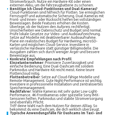
Stromverbrauch. Nutze ein Hardwire-Kit oder einen
externen Akku, um die Fahrzeugbatterie zu schonen.
Benötige ich Cloud-Funktionen und Dual-Kameras?
Cloud-Funktionen sind hilfreich für Flotten. Sie ermöglichen
Fernzugriff und automatische Sicherung. Dual-Kameras mit
Front- und Innen- oder Rücksicht helfen bei vollständigen
Beweislagen. Beide Features erhöhen die Kosten.
Überlege, ob der Nutzen den Aufpreis rechtfertigt.
Unsicherheiten wie Datenschutz und Budget sind normal.
Prüfe lokale Gesetze zur Video- und Audioaufzeichnung.
Setze auf Modelle mit deaktivierbarer Audioaufnahme.
Plane ein realistisches Budget für Hardwiring, microSD-
Karten und möglichen Cloud-Service. Investiere in
verlässliche Hardware statt günstiger Billigmodelle. Die
Ausgaben zahlen sich durch weniger Ärger und bessere
Beweislage aus.
Konkrete Empfehlungen nach Profil
Einzelunternehmer
: Priorisiere Zuverlässigkeit und
einfache Bedienung. Eine Dual-Dashcam mit solidem
Parkmodus und Hardwire-Kit reicht meist. Keine teure
Flottencloud nötig.
Flottenbetreiber
: Setze auf Cloud-fähige Modelle und
Remote-Management. Gute Night-Performance ist wichtig.
Investiere in professionelle Installation und zentralisiertes
Speichermanagement.
Nachtfahrer
: Wähle Kameras mit sehr guter Low-Light-
Performance. 4K-Frontkameras oder spezielle Sony IMX-
Sensoren helfen. Parkmodus und stabile Stromversorgung
sind ebenfalls Pflicht.
Triff deine Wahl nach dem Nutzen für deinen Alltag. So
bekommst du eine Dashcam, die dich wirklich überzeugt.
Typische Anwendungsfälle für Dashcams im Taxi- und