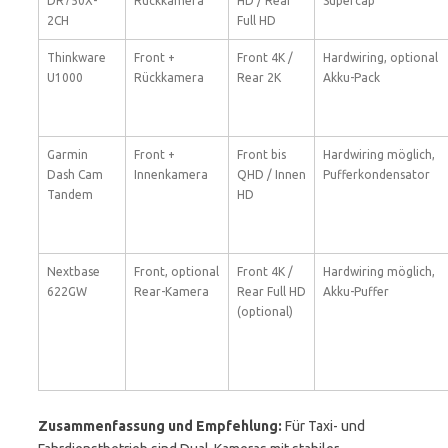
DR750X-
Rückkamera
HD / Rear
Supercap
2CH
Full HD
Thinkware
Front +
Front 4K /
Hardwiring, optional
U1000
Rückkamera
Rear 2K
Akku-Pack
Garmin
Front +
Front bis
Hardwiring möglich,
Dash Cam
Innenkamera
QHD / Innen
Pufferkondensator
Tandem
HD
Nextbase
Front, optional
Front 4K /
Hardwiring möglich,
622GW
Rear-Kamera
Rear Full HD
Akku-Puffer
(optional)
Zusammenfassung und Empfehlung:
Für Taxi- und