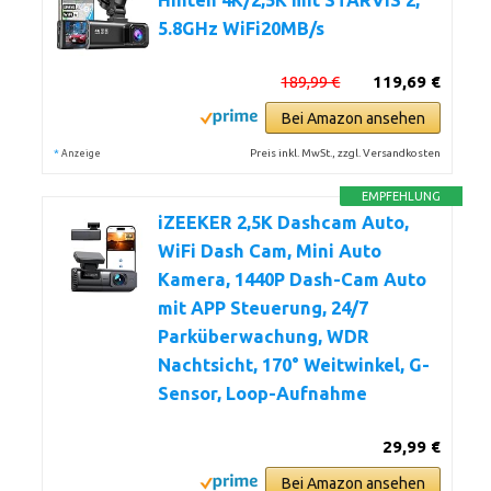
Hinten 4K/2,5K mit STARVIS 2,
5.8GHz WiFi20MB/s
189,99 €
119,69 €
Bei Amazon ansehen
*
Preis inkl. MwSt., zzgl. Versandkosten
Anzeige
EMPFEHLUNG
iZEEKER 2,5K Dashcam Auto,
WiFi Dash Cam, Mini Auto
Kamera, 1440P Dash-Cam Auto
mit APP Steuerung, 24/7
Parküberwachung, WDR
Nachtsicht, 170° Weitwinkel, G-
Sensor, Loop-Aufnahme
29,99 €
Bei Amazon ansehen