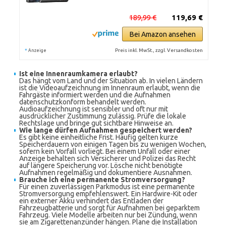
189,99 €
119,69 €
Bei Amazon ansehen
*
Preis inkl. MwSt., zzgl. Versandkosten
Anzeige
Ist eine Innenraumkamera erlaubt?
Das hängt vom Land und der Situation ab. In vielen Ländern
ist die Videoaufzeichnung im Innenraum erlaubt, wenn die
Fahrgäste informiert werden und die Aufnahmen
datenschutzkonform behandelt werden.
Audioaufzeichnung ist sensibler und oft nur mit
ausdrücklicher Zustimmung zulässig. Prüfe die lokale
Rechtslage und bringe gut sichtbare Hinweise an.
Wie lange dürfen Aufnahmen gespeichert werden?
Es gibt keine einheitliche Frist. Häufig gelten kurze
Speicherdauern von einigen Tagen bis zu wenigen Wochen,
sofern kein Vorfall vorliegt. Bei einem Unfall oder einer
Anzeige behalten sich Versicherer und Polizei das Recht
auf längere Speicherung vor. Lösche nicht benötigte
Aufnahmen regelmäßig und dokumentiere Ausnahmen.
Brauche ich eine permanente Stromversorgung?
Für einen zuverlässigen Parkmodus ist eine permanente
Stromversorgung empfehlenswert. Ein Hardwire-Kit oder
ein externer Akku verhindert das Entladen der
Fahrzeugbatterie und sorgt für Aufnahmen bei geparktem
Fahrzeug. Viele Modelle arbeiten nur bei Zündung, wenn
sie am Zigarettenanzünder hängen. Plane die Installation