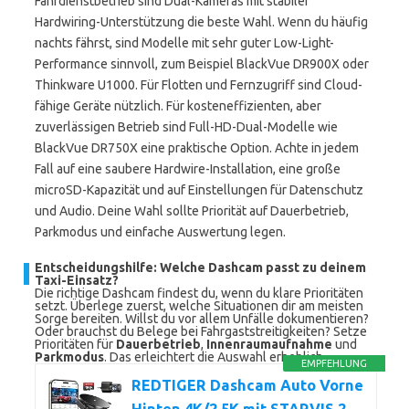
Fahrdienstbetrieb sind Dual-Kameras mit stabiler
Hardwiring-Unterstützung die beste Wahl. Wenn du häufig
nachts fährst, sind Modelle mit sehr guter Low-Light-
Performance sinnvoll, zum Beispiel BlackVue DR900X oder
Thinkware U1000. Für Flotten und Fernzugriff sind Cloud-
fähige Geräte nützlich. Für kosteneffizienten, aber
zuverlässigen Betrieb sind Full-HD-Dual-Modelle wie
BlackVue DR750X eine praktische Option. Achte in jedem
Fall auf eine saubere Hardwire-Installation, eine große
microSD-Kapazität und auf Einstellungen für Datenschutz
und Audio. Deine Wahl sollte Priorität auf Dauerbetrieb,
Parkmodus und einfache Auswertung legen.
Entscheidungshilfe: Welche Dashcam passt zu deinem
Taxi-Einsatz?
Die richtige Dashcam findest du, wenn du klare Prioritäten
setzt. Überlege zuerst, welche Situationen dir am meisten
Sorge bereiten. Willst du vor allem Unfälle dokumentieren?
Oder brauchst du Belege bei Fahrgaststreitigkeiten? Setze
Prioritäten für
Dauerbetrieb
,
Innenraumaufnahme
und
Parkmodus
. Das erleichtert die Auswahl erheblich.
EMPFEHLUNG
REDTIGER Dashcam Auto Vorne