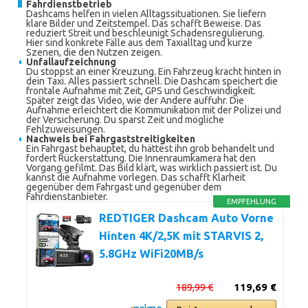
Fahrdienstbetrieb
Dashcams helfen in vielen Alltagssituationen. Sie liefern
klare Bilder und Zeitstempel. Das schafft Beweise. Das
reduziert Streit und beschleunigt Schadensregulierung.
Hier sind konkrete Fälle aus dem Taxialltag und kurze
Szenen, die den Nutzen zeigen.
Unfallaufzeichnung
Du stoppst an einer Kreuzung. Ein Fahrzeug kracht hinten in
dein Taxi. Alles passiert schnell. Die Dashcam speichert die
frontale Aufnahme mit Zeit, GPS und Geschwindigkeit.
Später zeigt das Video, wie der Andere auffuhr. Die
Aufnahme erleichtert die Kommunikation mit der Polizei und
der Versicherung. Du sparst Zeit und mögliche
Fehlzuweisungen.
Nachweis bei Fahrgaststreitigkeiten
Ein Fahrgast behauptet, du hättest ihn grob behandelt und
fordert Rückerstattung. Die Innenraumkamera hat den
Vorgang gefilmt. Das Bild klärt, was wirklich passiert ist. Du
kannst die Aufnahme vorlegen. Das schafft Klarheit
gegenüber dem Fahrgast und gegenüber dem
Fahrdienstanbieter.
EMPFEHLUNG
REDTIGER Dashcam Auto Vorne
Hinten 4K/2,5K mit STARVIS 2,
5.8GHz WiFi20MB/s
189,99 €
119,69 €