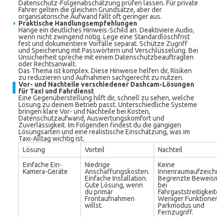
Datenschutz-Folgenabschätzung prüfen lassen. Für private
Fahrer gelten die gleichen Grundsätze, aber der
organisatorische Aufwand fällt oft geringer aus.
Praktische Handlungsempfehlungen
Hänge ein deutliches Hinweis-Schild an. Deaktiviere Audio,
wenn nicht zwingend nötig. Lege eine Standardlöschfrist
fest und dokumentiere Vorfälle separat. Schütze Zugriff
und Speicherung mit Passwörtern und Verschlüsselung. Bei
Unsicherheit spreche mit einem Datenschutzbeauftragten
oder Rechtsanwalt.
Das Thema ist komplex. Diese Hinweise helfen dir, Risiken
zu reduzieren und Aufnahmen sachgerecht zu nutzen.
Vor- und Nachteile verschiedener Dashcam-Lösungen
für Taxi und Fahrdienst
Eine Gegenüberstellung hilft dir, schnell zu sehen, welche
Lösung zu deinem Betrieb passt. Unterschiedliche Systeme
bringen klare Vor- und Nachteile bei Kosten,
Datenschutzaufwand, Auswertungskomfort und
Zuverlässigkeit. Im Folgenden findest du die gängigen
Lösungsarten und eine realistische Einschätzung, was im
Taxi-Alltag wichtig ist.
Lösung
Vorteil
Nachteil
Einfache Ein-
Niedrige
Keine
Kamera-Geräte
Anschaffungskosten.
Innenraumaufzeich
Einfache Installation.
Begrenzte Beweism
Gute Lösung, wenn
bei
du primär
Fahrgaststreitigkeit
Frontaufnahmen
Weniger Funktionen
willst.
Parkmodus und
Fernzugriff.