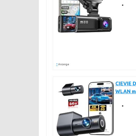
*
Anzeige
CIEVIE 
WLAN mi