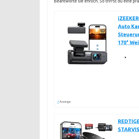
Beantworte sie ehrlich. So triffst du eine p
iZEEKER
Auto Ka
Steueru
170° We
*
Anzeige
REDTIGE
STARVIS