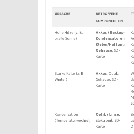
URSACHE
BETROFFENE
T
KOMPONENTEN
Hohe Hitze (z. B.
Akkus / Backup-
Ka
pralle Sonne)
Kondensatoren
,
A
Kleber/Haftung
,
K
Gehäuse
, SD-
K
Karte
K
K
Starke Kälte (z. B.
Akkus
, Optik,
W
Winter)
Gehäuse, SD-
d
Karte
Ku
R
M
S
Kondensation
Optik / Linse
,
B
(Temperaturwechsel)
Elektronik, SD-
Le
Karte
D