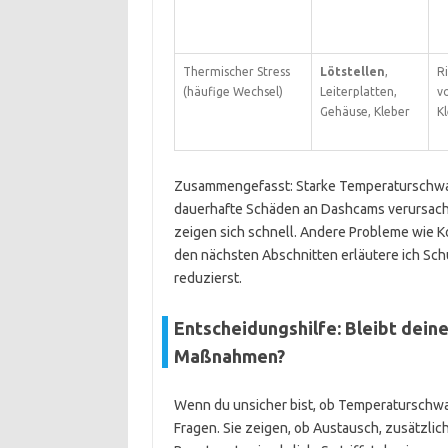
Thermischer Stress
Lötstellen
,
Ri
(häufige Wechsel)
Leiterplatten,
v
Gehäuse, Kleber
K
Zusammengefasst: Starke Temperaturschw
dauerhafte Schäden an Dashcams verursach
zeigen sich schnell. Andere Probleme wie Kor
den nächsten Abschnitten erläutere ich Sc
reduzierst.
Entscheidungshilfe: Bleibt dein
Maßnahmen?
Wenn du unsicher bist, ob Temperaturschwa
Fragen. Sie zeigen, ob Austausch, zusätzlic