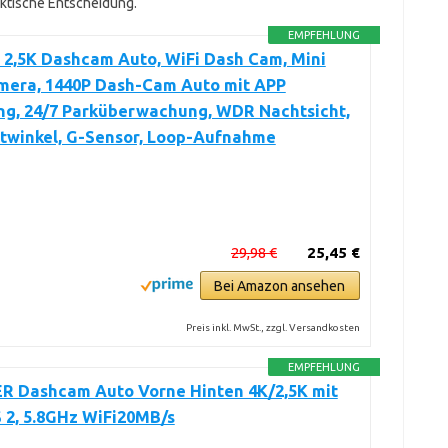
raktische Entscheidung.
EMPFEHLUNG
 2,5K Dashcam Auto, WiFi Dash Cam, Mini
mera, 1440P Dash-Cam Auto mit APP
ng, 24/7 Parküberwachung, WDR Nachtsicht,
itwinkel, G-Sensor, Loop-Aufnahme
29,98 €
25,45 €
Bei Amazon ansehen
Preis inkl. MwSt., zzgl. Versandkosten
EMPFEHLUNG
R Dashcam Auto Vorne Hinten 4K/2,5K mit
 2, 5.8GHz WiFi20MB/s