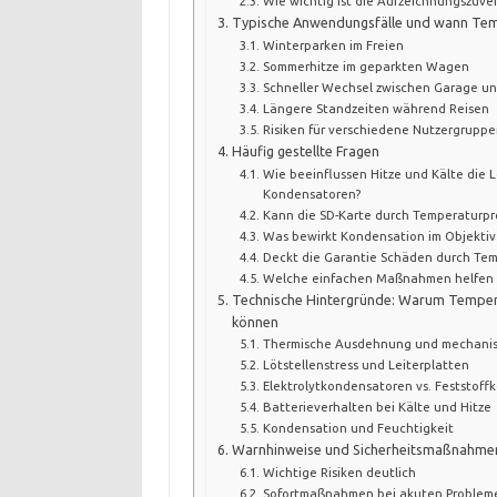
Wie wichtig ist die Aufzeichnungszuverl
Typische Anwendungsfälle und wann Tem
Winterparken im Freien
Sommerhitze im geparkten Wagen
Schneller Wechsel zwischen Garage u
Längere Standzeiten während Reisen
Risiken für verschiedene Nutzergruppe
Häufig gestellte Fragen
Wie beeinflussen Hitze und Kälte die
Kondensatoren?
Kann die SD-Karte durch Temperaturpr
Was bewirkt Kondensation im Objektiv 
Deckt die Garantie Schäden durch Te
Welche einfachen Maßnahmen helfen 
Technische Hintergründe: Warum Tempe
können
Thermische Ausdehnung und mechanisc
Lötstellenstress und Leiterplatten
Elektrolytkondensatoren vs. Feststof
Batterieverhalten bei Kälte und Hitze
Kondensation und Feuchtigkeit
Warnhinweise und Sicherheitsmaßnahme
Wichtige Risiken deutlich
Sofortmaßnahmen bei akuten Problem