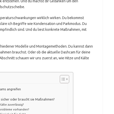
k entstehen. Und du machst dir Gedanken um den
dschutzscheibe.
 Temperaturschwankungen wirklich wirken. Du bekommst
rkläre ich Begriffe wie Kondensation und Parkmodus. Du
pfindlich sind. Und du liest konkrete Maßnahmen, mit
schiedener Modelle und Montagemethoden. Du kannst dann
ahmen brauchst. Oder ob die aktuelle Dashcam für deine
 Abschnitt schauen wir uns zuerst an, wie Hitze und Kälte
cams angreifen
m sicher oder braucht sie Maßnahmen?
Kälte zuverlässig?
sprobleme vorhanden?