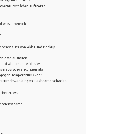
ässigkeit für dich?
peraturschäden auftreten
nd Außenbereich
n
 Lebensdauer von Akku und Backup-
obleme ausfallen?
und wie erkenne ich sie?
mperaturschwankungen ab?
gegen Temperaturrisiken?
raturschwankungen Dashcams schaden
her Stress
fkondensatoren
n
en