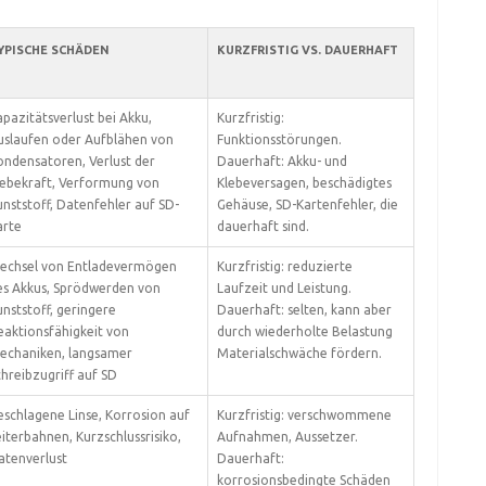
YPISCHE SCHÄDEN
KURZFRISTIG VS. DAUERHAFT
pazitätsverlust bei Akku,
Kurzfristig:
uslaufen oder Aufblähen von
Funktionsstörungen.
ondensatoren, Verlust der
Dauerhaft: Akku- und
lebekraft, Verformung von
Klebeversagen, beschädigtes
unststoff, Datenfehler auf SD-
Gehäuse, SD-Kartenfehler, die
arte
dauerhaft sind.
echsel von Entladevermögen
Kurzfristig: reduzierte
es Akkus, Sprödwerden von
Laufzeit und Leistung.
nststoff, geringere
Dauerhaft: selten, kann aber
eaktionsfähigkeit von
durch wiederholte Belastung
echaniken, langsamer
Materialschwäche fördern.
chreibzugriff auf SD
eschlagene Linse, Korrosion auf
Kurzfristig: verschwommene
iterbahnen, Kurzschlussrisiko,
Aufnahmen, Aussetzer.
atenverlust
Dauerhaft:
korrosionsbedingte Schäden