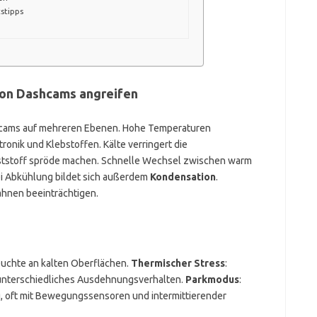
stipps
ion Dashcams angreifen
cams auf mehreren Ebenen. Hohe Temperaturen
onik und Klebstoffen. Kälte verringert die
nststoff spröde machen. Schnelle Wechsel zwischen warm
ei Abkühlung bildet sich außerdem
Kondensation
.
hnen beeinträchtigen.
euchte an kalten Oberflächen.
Thermischer Stress
:
unterschiedliches Ausdehnungsverhalten.
Parkmodus
:
, oft mit Bewegungssensoren und intermittierender