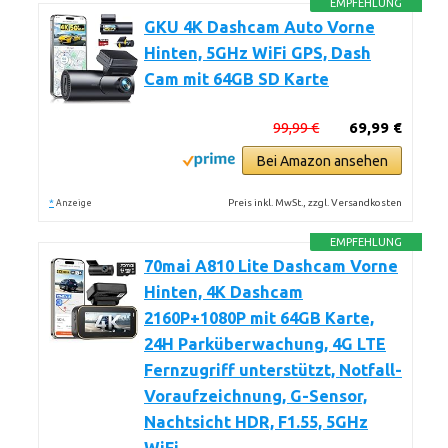
EMPFEHLUNG
GKU 4K Dashcam Auto Vorne
Hinten, 5GHz WiFi GPS, Dash
Cam mit 64GB SD Karte
99,99 €
69,99 €
Bei Amazon ansehen
*
Preis inkl. MwSt., zzgl. Versandkosten
Anzeige
EMPFEHLUNG
70mai A810 Lite Dashcam Vorne
Hinten, 4K Dashcam
2160P+1080P mit 64GB Karte,
24H Parküberwachung, 4G LTE
Fernzugriff unterstützt, Notfall-
Voraufzeichnung, G-Sensor,
Nachtsicht HDR, F1.55, 5GHz