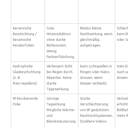
Keramische
Gute
Relativ kleine
Schlec
Beschichtung /
Hitzereduktion
Nachtwirkung, wenn
kann k
keramische
ohne starke
gleichmäßig
oder S
Fensterfolien
Reflexionen.
aufgetragen.
Wenig
Farbverfälschung.
Hydrophobe
Verbessert Sicht
Kann Lichtquellen in
Halo-Ef
Glasbeschichtung
bei Regen durch
Ringen oder Halos
nach u
(z. B.
Abperlen. Keine
streuen, wenn
Anwend
Rain‑repellent)
starke
Wasser verbleibt.
Tageswirkung.
IR-blockierende
Geringe
Starke
Verlust
Folie
Tagwirkung.
Verschlechterung
erhöh
Mögliche Wärme-
von IR-gestützten
Bildhel
und
Nachtsichtsystemen.
mehr R
Blendreduzierung.
Dunklere Videos.