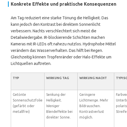
Konkrete Effekte und praktische Konsequenzen
Am Tag reduziert eine starke Tönung die Helligkeit. Das
kann jedoch den Kontrast bei direktem Sonnenlicht
verbessern. Nachts verschlechtert sich meist die
Detailwiedergabe. IR-blockierende Schichten machen
Kameras mit IR-LEDs oft nahezu nutzlos. Hydrophobe Mittel
verändern das Wasserverhalten. Das hilft bei Regen.
Gleichzeitig können Tropfenränder oder Halo-Effekte um
Lichtquellen auftreten.
TYP
WIRKUNG TAG
WIRKUNG NACHT
TYPIS
Getönte
Senkung der
Geringere
Farbve
Sonnenschutzfolie
Helligkeit.
Lichtmenge. Mehr
Unterb
(gefärbt oder
Weniger
Bildrauschen.
polari
metallfrei)
Blendeffekte bei
Kontrastverlust
Streif
direkter Sonne.
möglich.