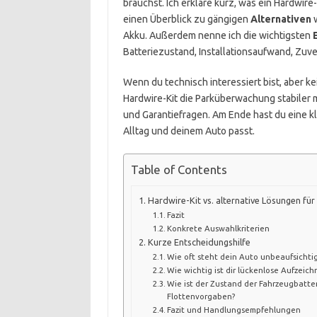
brauchst. Ich erkläre kurz, was ein Hardwir
einen Überblick zu gängigen
Alternativen
w
Akku. Außerdem nenne ich die wichtigsten
Batteriezustand, Installationsaufwand, Zuve
Wenn du technisch interessiert bist, aber kein
Hardwire-Kit die Parküberwachung stabiler m
und Garantiefragen. Am Ende hast du eine kl
Alltag und deinem Auto passt.
Table of Contents
Hardwire-Kit vs. alternative Lösungen f
Fazit
Konkrete Auswahlkriterien
Kurze Entscheidungshilfe
Wie oft steht dein Auto unbeaufsichti
Wie wichtig ist dir lückenlose Aufzeic
Wie ist der Zustand der Fahrzeugbatter
Flottenvorgaben?
Fazit und Handlungs­empfehlungen