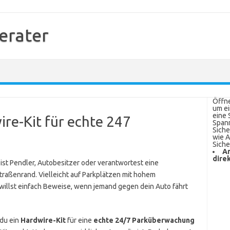
erater
Öffne
um ei
eine 
ire-Kit für echte 247
Spann
Siche
wie A
Sich
An
dire
bist Pendler, Autobesitzer oder verantwortest eine
Straßenrand. Vielleicht auf Parkplätzen mit hohem
 willst einfach Beweise, wenn jemand gegen dein Auto fährt
 du ein
Hardwire-Kit
für eine
echte 24/7 Parküberwachung