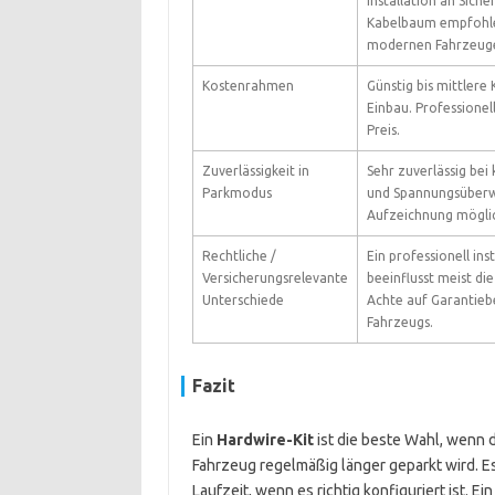
Installation an Sich
Kabelbaum empfohle
modernen Fahrzeuge
Kostenrahmen
Günstig bis mittlere 
Einbau. Professionel
Preis.
Zuverlässigkeit in
Sehr zuverlässig bei 
Parkmodus
und Spannungsüber
Aufzeichnung mögli
Rechtliche /
Ein professionell ins
Versicherungsrelevante
beeinflusst meist di
Unterschiede
Achte auf Garantie
Fahrzeugs.
Fazit
Ein
Hardwire-Kit
ist die beste Wahl, wenn 
Fahrzeug regelmäßig länger geparkt wird. 
Laufzeit, wenn es richtig konfiguriert ist. Ei