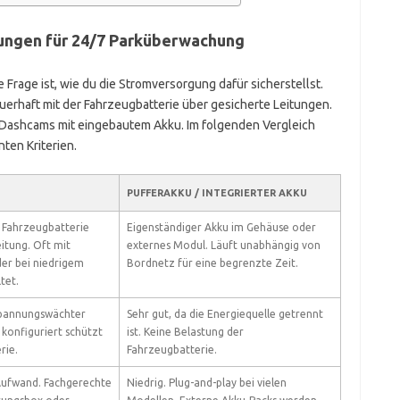
sungen für 24/7 Parküberwachung
Frage ist, wie du die Stromversorgung dafür sicherstellst.
erhaft mit der Fahrzeugbatterie über gesicherte Leitungen.
r Dashcams mit eingebautem Akku. Im folgenden Vergleich
nten Kriterien.
PUFFERAKKU / INTEGRIERTER AKKU
 Fahrzeugbatterie
Eigenständiger Akku im Gehäuse oder
itung. Oft mit
externes Modul. Läuft unabhängig von
er bei niedrigem
Bordnetz für eine begrenzte Zeit.
tet.
Spannungswächter
Sehr gut, da die Energiequelle getrennt
g konfiguriert schützt
ist. Keine Belastung der
rie.
Fahrzeugbatterie.
 Aufwand. Fachgerechte
Niedrig. Plug-and-play bei vielen