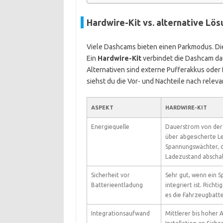
Hardwire-Kit vs. alternative Lö
Viele Dashcams bieten einen Parkmodus. Die 
Ein
Hardwire-Kit
verbindet die Dashcam dau
Alternativen sind externe Pufferakkus ode
siehst du die Vor- und Nachteile nach releva
ASPEKT
HARDWIRE-KIT
Energiequelle
Dauerstrom von der
über abgesicherte Le
Spannungswächter, d
Ladezustand abschal
Sicherheit vor
Sehr gut, wenn ein 
Batterieentladung
integriert ist. Richti
es die Fahrzeugbatte
Integrationsaufwand
Mittlerer bis hoher