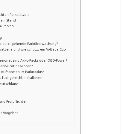
hten Parkplätzen
erem Stand
m Parken
g
 für durchgehende Parküberwachung?
batterie und wie schützt ein Voltage Cut-
geeignet sind Akku-Packs oder OBD-Power?
atibilität beachten?
ei Aufnahmen im Parkmodus?
t fachgerecht installieren
Deutschland
 und Prüfpflichten
es Vorgehen