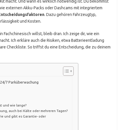
e-Kit macht. Und wann es wirklich notwendig ist. Du bekommst
ie externen Akku-Packs oder Dashcams mit integriertem
Entscheidungsfaktoren
. Dazu gehören Fahrzeugtyp,
rlässigkeit und Kosten.
 Fachchinesisch willst, bleib dran. Ich zeige dir, wie ein
acht. Ich erkläre auch die Risiken, etwa Batterieentladung
are Checkliste. So triffst du eine Entscheidung, die zu deinem
ür 24/7 Parküberwachung
gt und wie lange?
hnung, auch bei Kälte oder mehreren Tagen?
ie und gibt es Garantie- oder