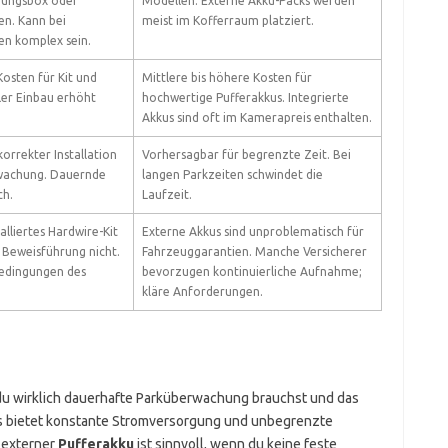
erungsbox oder
Modellen. Externe Akku-Packs werden
n. Kann bei
meist im Kofferraum platziert.
n komplex sein.
Kosten für Kit und
Mittlere bis höhere Kosten für
ler Einbau erhöht
hochwertige Pufferakkus. Integrierte
Akkus sind oft im Kamerapreis enthalten.
korrekter Installation
Vorhersagbar für begrenzte Zeit. Bei
wachung. Dauernde
langen Parkzeiten schwindet die
ch.
Laufzeit.
talliertes Hardwire-Kit
Externe Akkus sind unproblematisch für
e Beweisführung nicht.
Fahrzeuggarantien. Manche Versicherer
bedingungen des
bevorzugen kontinuierliche Aufnahme;
kläre Anforderungen.
du wirklich dauerhafte Parküberwachung brauchst und das
Es bietet konstante Stromversorgung und unbegrenzte
n externer
Pufferakku
ist sinnvoll, wenn du keine feste