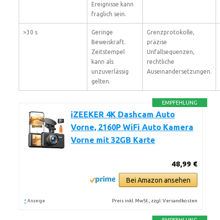
Ereignisse kann
fraglich sein.
>30 s
Geringe
Grenzprotokolle,
Beweiskraft.
präzise
Zeitstempel
Unfallsequenzen,
kann als
rechtliche
unzuverlässig
Auseinandersetzungen.
gelten.
EMPFEHLUNG
iZEEKER 4K Dashcam Auto
Vorne, 2160P WiFi Auto Kamera
Vorne mit 32GB Karte
48,99 €
Bei Amazon ansehen
*
Preis inkl. MwSt., zzgl. Versandkosten
Anzeige