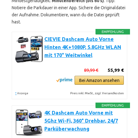
Mindestgenauigkeit:
Minutenbereich (bis 60 s)
. Tipp:
Notiere die Parkdauer in einer App. Sichere die Originaldatei
der Aufnahme. Dokumentiere, wann du die Datei geprüft
hast.
EMPFEHLUNG
CIEVIE Dashcam Auto Vorne
Hinten 4K+1080P, 5.8GHz WLAN
mit 170° Weitwinkel
89,99 €
55,99 €
Bei Amazon ansehen
*
Preis inkl. MwSt., zzgl. Versandkosten
Anzeige
EMPFEHLUNG
4K Dashcam Auto Vorne mit
5Ghz Wi-Fi, 360° Drehbar, 24/7
Parküberwachung