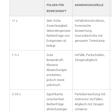
FOLGEN FÜR
ANWENDUNGSFÄLLE
BEWEISKRAFT
<1 s
Sehr hohe
Unfallrekonstruktion,
Zuverlässigkeit.
forensische
Sekundengenaue
Auswertung,
Reihenfolge von
Grenzübertritte mit
Ereignissen ist
genauem Timestamp.
belegt.
1–5 s
Gute
Unfälle, Parkschäden,
Beweiskraft.
Zeugenabgleich.
Kleinere
Abweichungen
entstehen,
jedoch meist
unkritisch.
5–30 s
Signifikante
Parküberwachung mit
Unsicherheit.
mehreren Vorfällen,
Reihenfolge
Abgleich mit Zeugen
ähnlichzeitiger
schwerer.