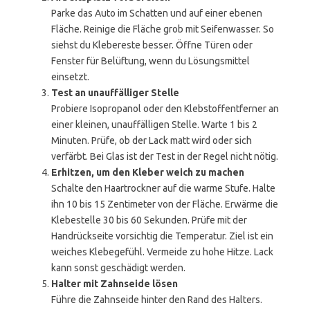
Parke das Auto im Schatten und auf einer ebenen
Fläche. Reinige die Fläche grob mit Seifenwasser. So
siehst du Klebereste besser. Öffne Türen oder
Fenster für Belüftung, wenn du Lösungsmittel
einsetzt.
Test an unauffälliger Stelle
Probiere Isopropanol oder den Klebstoffentferner an
einer kleinen, unauffälligen Stelle. Warte 1 bis 2
Minuten. Prüfe, ob der Lack matt wird oder sich
verfärbt. Bei Glas ist der Test in der Regel nicht nötig.
Erhitzen, um den Kleber weich zu machen
Schalte den Haartrockner auf die warme Stufe. Halte
ihn 10 bis 15 Zentimeter von der Fläche. Erwärme die
Klebestelle 30 bis 60 Sekunden. Prüfe mit der
Handrückseite vorsichtig die Temperatur. Ziel ist ein
weiches Klebegefühl. Vermeide zu hohe Hitze. Lack
kann sonst geschädigt werden.
Halter mit Zahnseide lösen
Führe die Zahnseide hinter den Rand des Halters.