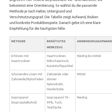
bekommst eine Orientierung. So wählst du die passende
Methode je nach Halter, Untergrund und
Verschmutzungsgrad. Die Tabelle zeigt Aufwand, Risiken
und konkrete Produktbeispiele. Danach gebe ich eine klare
Empfehlung für die häufigsten Fälle.
METHODE
BENÖTIGTES
ANWENDUNGSAUFWAND
WERKZEUG
Erhitzen mit
Haartrockner,
Niedrig bis mittel
Haartrockner
Mikrofasertuch,
Kunststoffspachtel
Schonendes Lösen mit
Zahnseide oder
Mittel
Zahnseide/Nylonfaden
dünner
Nylondraht,
Handschuhe
Isopropanol
Isopropanol 70–
Niedrig
(Isopropylalkohol)
99%, Tuch,
Testfläche