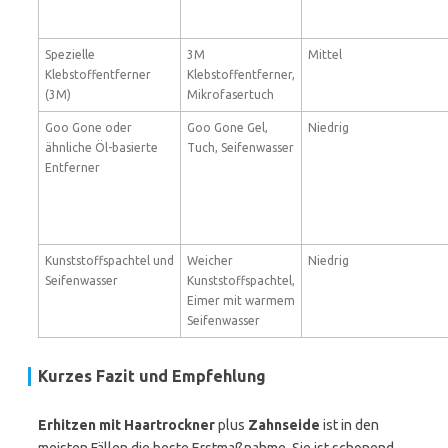
Spezielle
3M
Mittel
Klebstoffentferner
Klebstoffentferner,
(3M)
Mikrofasertuch
Goo Gone oder
Goo Gone Gel,
Niedrig
ähnliche Öl-basierte
Tuch, Seifenwasser
Entferner
Kunststoffspachtel und
Weicher
Niedrig
Seifenwasser
Kunststoffspachtel,
Eimer mit warmem
Seifenwasser
Kurzes Fazit und Empfehlung
Erhitzen mit Haartrockner
plus
Zahnseide
ist in den