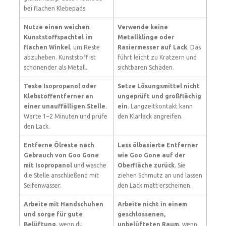
bei flachen Klebepads.
Nutze einen weichen
Verwende keine
Kunststoffspachtel im
Metallklinge oder
flachen Winkel
, um Reste
Rasiermesser auf Lack
. Das
abzuheben. Kunststoff ist
führt leicht zu Kratzern und
schonender als Metall.
sichtbaren Schäden.
Teste Isopropanol oder
Setze Lösungsmittel nicht
Klebstoffentferner an
ungeprüft und großflächig
einer unauffälligen Stelle
.
ein
. Langzeitkontakt kann
Warte 1–2 Minuten und prüfe
den Klarlack angreifen.
den Lack.
Entferne Ölreste nach
Lass ölbasierte Entferner
Gebrauch von Goo Gone
wie Goo Gone auf der
mit Isopropanol
und wasche
Oberfläche zurück
. Sie
die Stelle anschließend mit
ziehen Schmutz an und lassen
Seifenwasser.
den Lack matt erscheinen.
Arbeite mit Handschuhen
Arbeite nicht in einem
und sorge für gute
geschlossenen,
Belüftung
, wenn du
unbelüfteten Raum
, wenn