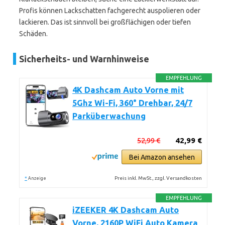
Profis können Lackschatten fachgerecht auspolieren oder
lackieren. Das ist sinnvoll bei großflächigen oder tiefen
Schäden.
Sicherheits- und Warnhinweise
EMPFEHLUNG
4K Dashcam Auto Vorne mit
5Ghz Wi-Fi, 360° Drehbar, 24/7
Parküberwachung
52,99 €
42,99 €
Bei Amazon ansehen
*
Preis inkl. MwSt., zzgl. Versandkosten
Anzeige
EMPFEHLUNG
iZEEKER 4K Dashcam Auto
Vorne, 2160P WiFi Auto Kamera