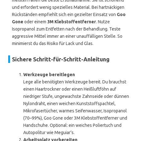
meisten Fällen die beste Erstmaßnahme. Sie ist schonend
und erfordert wenig spezielles Material. Bei hartnäckigen
Rückständen empfiehlt sich ein gezielter Einsatz von
Goo
Gone
oder einem
3M Klebstoffentferner
. Nutze
Isopropanol zum Entfetten nach der Behandlung. Teste
aggressive Mittel immer an einer unauffälligen Stelle. So
minimierst du das Risiko für Lack und Glas.
Sichere Schritt-für-Schritt-Anleitung
Werkzeuge bereitlegen
Lege alle benötigten Werkzeuge bereit. Du brauchst
einen Haartrockner oder einen Heißluftföhn auf
niedriger Stufe, ungewachste Zahnseide oder dünnen
Nylondraht, einen weichen Kunststoffspachtel,
Mikrofasertücher, warmes Seifenwasser, Isopropanol
(70–99%), Goo Gone oder 3M Klebstoffentferner und
Handschuhe. Optional: ein weiches Poliertuch und
Autopolitur wie Meguiar’s.
Arbeitsplatz vorbereiten