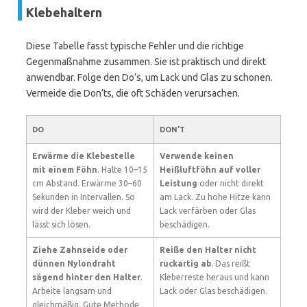
Klebehaltern
Diese Tabelle fasst typische Fehler und die richtige
Gegenmaßnahme zusammen. Sie ist praktisch und direkt
anwendbar. Folge den Do’s, um Lack und Glas zu schonen.
Vermeide die Don’ts, die oft Schäden verursachen.
DO
DON’T
Erwärme die Klebestelle
Verwende keinen
mit einem Föhn
. Halte 10–15
Heißluftföhn auf voller
cm Abstand. Erwärme 30–60
Leistung
oder nicht direkt
Sekunden in Intervallen. So
am Lack. Zu hohe Hitze kann
wird der Kleber weich und
Lack verfärben oder Glas
lässt sich lösen.
beschädigen.
Ziehe Zahnseide oder
Reiße den Halter nicht
dünnen Nylondraht
ruckartig ab
. Das reißt
sägend hinter den Halter
.
Kleberreste heraus und kann
Arbeite langsam und
Lack oder Glas beschädigen.
gleichmäßig. Gute Methode