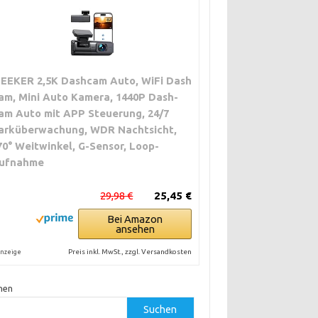
ZEEKER 2,5K Dashcam Auto, WiFi Dash
am, Mini Auto Kamera, 1440P Dash-
am Auto mit APP Steuerung, 24/7
arküberwachung, WDR Nachtsicht,
70° Weitwinkel, G-Sensor, Loop-
ufnahme
29,98 €
25,45 €
Bei Amazon
ansehen
Preis inkl. MwSt., zzgl. Versandkosten
nzeige
hen
Suchen