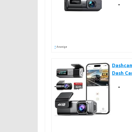
*
Anzeige
Dashcam
Dash Ca