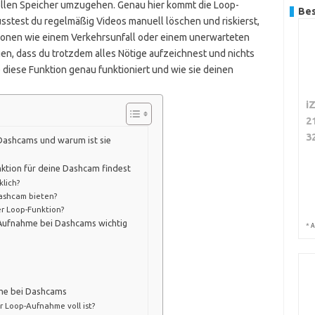
 vollen Speicher umzugehen. Genau hier kommt die Loop-
Bes
sstest du regelmäßig Videos manuell löschen und riskierst,
tionen wie einem Verkehrsunfall oder einem unerwarteten
en, dass du trotzdem alles Nötige aufzeichnest und nichts
e diese Funktion genau funktioniert und wie sie deinen
i
2
3
Dashcams und warum ist sie
tion für deine Dashcam findest
klich?
ashcam bieten?
er Loop-Funktion?
-Aufnahme bei Dashcams wichtig
*
A
hme bei Dashcams
r Loop-Aufnahme voll ist?