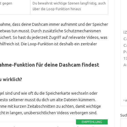
lt gegen
Du bewahrst wichtige Szenen langfristig, auch
n
über die Loop-Funktion hinaus
ahme, dass deine Dashcam immer aufnimmt und der Speicher
l etwas tun musst. Durch zusätzliche Schutzmechanismen
i
chert. So hast du jederzeit Zugriff auf relevante Videos, was
C
ilfreich ist. Die Loop-Funktion ist deshalb ein zentraler
C
P
1
ahme-Funktion für deine Dashcam findest
A
 wirklich?
gel sind und wie oft du die Speicherkarte wechseln oder
desto seltener musst du dich um alte Dateien kümmern.
*
A
hme mit kurzen Zeitabschnitten zu achten, damit wichtige
ht in langen, unübersichtlichen Videos verborgen sind.
Suc
EMPFEHLUNG