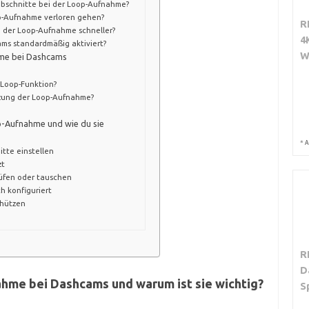
abschnitte bei der Loop-Aufnahme?
p-Aufnahme verloren gehen?
R
in der Loop-Aufnahme schneller?
4
ams standardmäßig aktiviert?
W
me bei Dashcams
Loop-Funktion?
tzung der Loop-Aufnahme?
p-Aufnahme und wie du sie
*
A
itte einstellen
zt
rüfen oder tauschen
ch konfiguriert
chützen
R
D
ahme bei Dashcams und warum ist sie wichtig?
S