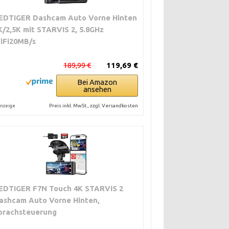
EDTIGER Dashcam Auto Vorne Hinten
K/2,5K mit STARVIS 2, 5.8GHz
iFi20MB/s
189,99 €
119,69 €
Bei Amazon
ansehen
Preis inkl. MwSt., zzgl. Versandkosten
nzeige
EDTIGER F7N Touch 4K STARVIS 2
ashcam Auto Vorne Hinten,
prachsteuerung