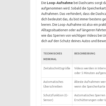
Die
Loop-Aufnahme
bei Dashcams sorgt daf
aufgenommen wird. Sobald die Speicherkarte 
Aufnahmen. Das verhindert, dass die Dashcam 
dich bedeutet das, du bist immer bestens g
leeren. Die Loop-Aufnahme ist also ein pra
Alltagssituationen oder auf längeren Fahrte
wie das Sperren von wichtigen Videos bei Un
dich auf den Schutz deines Autos und Bewei
TECHNISCHES
BESCHREIBUNG
MERKMAL
Zeitabschnittsgröße
Videos werden in Interva
oder 5 Minuten aufge
Automatisches
Älteste Aufnahmen werd
Überschreiben
wenn die Speicherkarte v
Schutzfunktion (G-
Automatisches Sperren 
Sensor)
Erschütterungen oder U