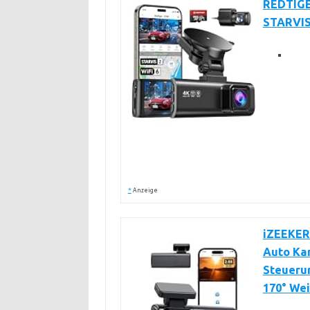
REDTIGE
STARVIS
*
Anzeige
iZEEKER
Auto Ka
Steueru
170° We