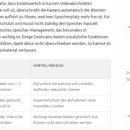
ür, dass kontinuierlich in kurzen Videoabschnitten
voll ist, überschreibt die Kamera automatisch die ältesten
aufhört zu filmen, weil kein Speicherplatz mehr frei ist. Für
eschützt und musst nicht ständig den Speicher manuell
*
A
ktisches Speicher-Management, das besonders in
n wichtig ist. Einige Dashcams bieten zusätzliche Funktionen
fällen, damit diese nicht überschrieben werden. So kannst du
smaterial verlassen.
VORTEIL FÜR DICH
D
5
llen von 1, 3,
Einfachere Verwaltung und schnelles
nommen
Auffinden relevanter Szenen
en gelöscht,
Dauertiefschutz der Aufnahmen ohne
oll ist
manuelles Löschen
*
A
der Videos bei
Wichtige Beweise bleiben gesichert und
nfällen
können nicht überschrieben werden