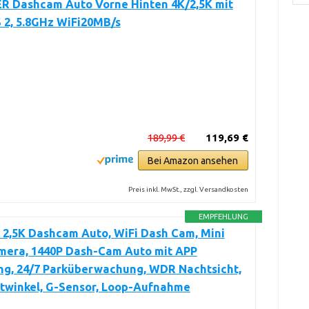
R Dashcam Auto Vorne Hinten 4K/2,5K mit
 2, 5.8GHz WiFi20MB/s
189,99 €
119,69 €
Bei Amazon ansehen
Preis inkl. MwSt., zzgl. Versandkosten
EMPFEHLUNG
 2,5K Dashcam Auto, WiFi Dash Cam, Mini
mera, 1440P Dash-Cam Auto mit APP
ng, 24/7 Parküberwachung, WDR Nachtsicht,
itwinkel, G-Sensor, Loop-Aufnahme