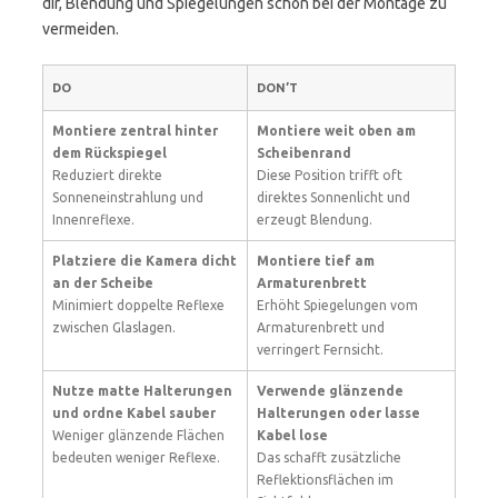
dir, Blendung und Spiegelungen schon bei der Montage zu
vermeiden.
DO
DON’T
Montiere zentral hinter
Montiere weit oben am
dem Rückspiegel
Scheibenrand
Reduziert direkte
Diese Position trifft oft
Sonneneinstrahlung und
direktes Sonnenlicht und
Innenreflexe.
erzeugt Blendung.
Platziere die Kamera dicht
Montiere tief am
an der Scheibe
Armaturenbrett
Minimiert doppelte Reflexe
Erhöht Spiegelungen vom
zwischen Glaslagen.
Armaturenbrett und
verringert Fernsicht.
Nutze matte Halterungen
Verwende glänzende
und ordne Kabel sauber
Halterungen oder lasse
Weniger glänzende Flächen
Kabel lose
bedeuten weniger Reflexe.
Das schafft zusätzliche
Reflektionsflächen im