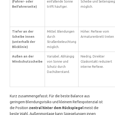
(Fahrer- oder
einfallende Sonne
Scheibe und Seitenspieg
Beifahrerseite)
trifft häufiger.
möglich.
Tiefer an der
Mittel. Blendungen
Höher. Reflexe vom
Scheibe innen
durch
Armaturenbrett treten 
(unterhalb der
Straßenbeleuchtung
Blicklinie)
möglich.
Außen an der
Variabel. Abhängig
Niedrig. Direkter
Windschutzscheibe
von Sonne und
Glaskontakt reduziert
Schutz durch
interne Reflexe.
Dachüberstand.
Kurz zusammengefasst. Für die beste Balance aus
geringem Blendungsrisiko und kleinem Reflexpotenzial ist
die Position
zentral hinter dem Rückspiegel
meist die
beste Wahl. Außenmontage kann Spiegelungen innen