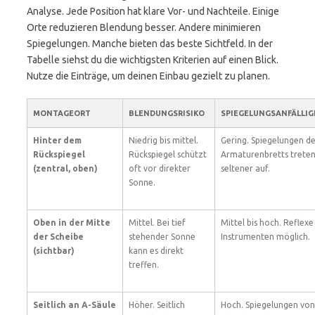
Analyse. Jede Position hat klare Vor- und Nachteile. Einige
Orte reduzieren Blendung besser. Andere minimieren
Spiegelungen. Manche bieten das beste Sichtfeld. In der
Tabelle siehst du die wichtigsten Kriterien auf einen Blick.
Nutze die Einträge, um deinen Einbau gezielt zu planen.
MONTAGEORT
BLENDUNGSRISIKO
SPIEGELUNGSANFÄLLIG
Hinter dem
Niedrig bis mittel.
Gering. Spiegelungen d
Rückspiegel
Rückspiegel schützt
Armaturenbretts trete
(zentral, oben)
oft vor direkter
seltener auf.
Sonne.
Oben in der Mitte
Mittel. Bei tief
Mittel bis hoch. Reflexe
der Scheibe
stehender Sonne
Instrumenten möglich.
(sichtbar)
kann es direkt
treffen.
Seitlich an A-Säule
Höher. Seitlich
Hoch. Spiegelungen von