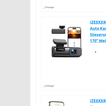
*
Anzeige
iZEEKER
Auto Ka
Steueru
170° We
*
Anzeige
iZEEKER