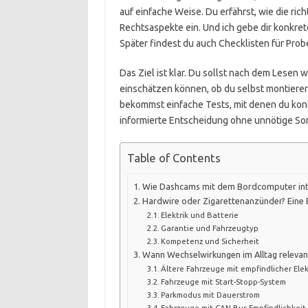
auf einfache Weise. Du erfährst, wie die rich
Rechtsaspekte ein. Und ich gebe dir konkre
Später findest du auch Checklisten für Pro
Das Ziel ist klar. Du sollst nach dem Lesen w
einschätzen können, ob du selbst montieren
bekommst einfache Tests, mit denen du kontrol
informierte Entscheidung ohne unnötige So
Table of Contents
Wie Dashcams mit dem Bordcomputer int
Hardwire oder Zigarettenanzünder? Eine 
Elektrik und Batterie
Garantie und Fahrzeugtyp
Kompetenz und Sicherheit
Wann Wechselwirkungen im Alltag releva
Ältere Fahrzeuge mit empfindlicher Ele
Fahrzeuge mit Start-Stopp-System
Parkmodus mit Dauerstrom
Fahrzeuge mit CAN-Bus-Empfindlichkeit