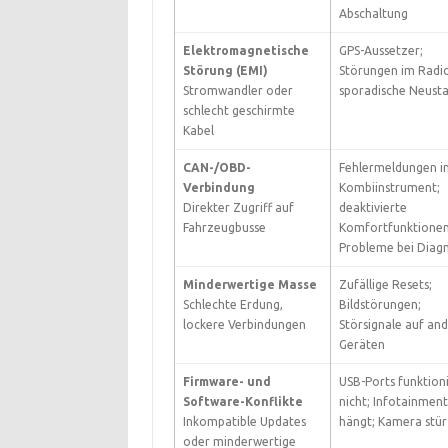
Abschaltung
Elektromagnetische
GPS-Aussetzer;
Störung (EMI)
Störungen im Radio
Stromwandler oder
sporadische Neusta
schlecht geschirmte
Kabel
CAN-/OBD-
Fehlermeldungen i
Verbindung
Kombiinstrument;
Direkter Zugriff auf
deaktivierte
Fahrzeugbusse
Komfortfunktionen
Probleme bei Diag
Minderwertige Masse
Zufällige Resets;
Schlechte Erdung,
Bildstörungen;
lockere Verbindungen
Störsignale auf an
Geräten
Firmware- und
USB-Ports funktion
Software-Konflikte
nicht; Infotainment
Inkompatible Updates
hängt; Kamera stür
oder minderwertige