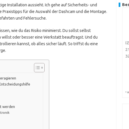
Bes
tige Installation aussieht. Ich gehe auf Sicherheits- und
te Praxistipps für die Auswahl der Dashcam und die Montage.
befahrten und Fehlersuche.
issen, wie du das Risiko minimierst. Du sollst selbst
 willst oder besser eine Werkstatt beauftragst. Und du
i
lieren kannst, ob alles sicher läuft. So triffst du eine
2
rge.
3
eragieren
Entscheidungshilfe
*
A
nt werden
ktronik