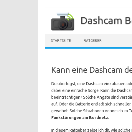
Zum
Inhalt
Dashcam B
springen
STARTSEITE
RATGEBER
Kann eine Dashcam d
Du überlegst, eine Dashcam einzubauen ode
dabei eine einfache Sorge. Kann die Dashc
beeinträchtigen? Solche Ängste sind verst
auf. Oder die Batterie entlädt sich schnelle
gewohnt. Solche Situationen nenne ich im 
Funkstörungen am Bordnetz
.
In diesem Ratgeber zeige ich dir, wie solch