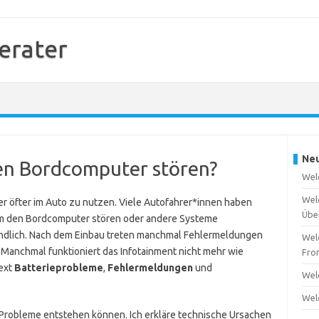
erater
Neu
en Bordcomputer stören?
Wel
Wel
r öfter im Auto zu nutzen. Viele Autofahrer*innen haben
Übe
am den Bordcomputer stören oder andere Systeme
ändlich. Nach dem Einbau treten manchmal Fehlermeldungen
Wel
r. Manchmal funktioniert das Infotainment nicht mehr wie
Fro
Text
Batterieprobleme
,
Fehlermeldungen
und
Wel
Wel
e Probleme entstehen können. Ich erkläre technische Ursachen