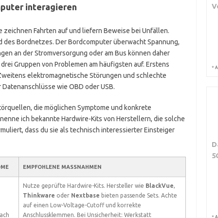
uter interagieren
V
e zeichnen Fahrten auf und liefern Beweise bei Unfällen.
feld des Bordnetzes. Der Bordcomputer überwacht Spannung,
ngen an der Stromversorgung oder am Bus können daher
en drei Gruppen von Problemen am häufigsten auf. Erstens
*
A
Zweitens elektromagnetische Störungen und schlechte
er Datenanschlüsse wie OBD oder USB.
Störquellen, die möglichen Symptome und konkrete
ne ich bekannte Hardwire-Kits von Herstellern, die solche
uliert, dass du sie als technisch interessierter Einsteiger
D
5
OME
EMPFOHLENE MASSNAHMEN
Nutze geprüfte Hardwire-Kits. Hersteller wie
BlackVue
,
Thinkware
oder
Nextbase
bieten passende Sets. Achte
auf einen Low-Voltage-Cutoff und korrekte
ach
Anschlussklemmen. Bei Unsicherheit: Werkstatt
*
A