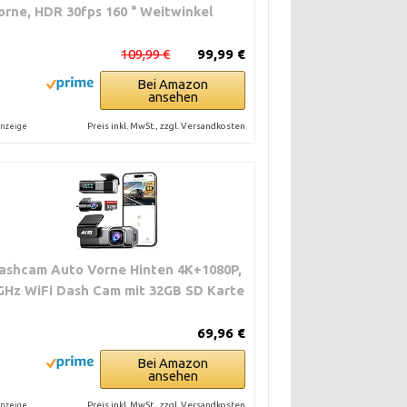
orne, HDR 30fps 160 ° Weitwinkel
109,99 €
99,99 €
Bei Amazon
ansehen
Preis inkl. MwSt., zzgl. Versandkosten
nzeige
ashcam Auto Vorne Hinten 4K+1080P,
GHz WiFi Dash Cam mit 32GB SD Karte
69,96 €
Bei Amazon
ansehen
Preis inkl. MwSt., zzgl. Versandkosten
nzeige