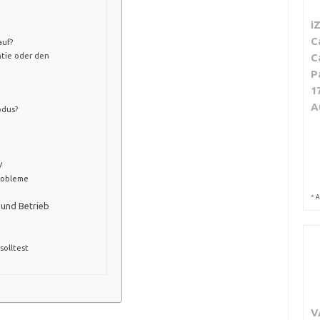
i
C
auf?
tie oder den
C
P
1
A
odus?
V
robleme
*
A
 und Betrieb
olltest
V