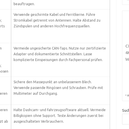
beauftragen.
Verwende geschirmte Kabel und Ferritkerne. Führe
;
Stromkabel getrennt von Antennen. Halte Abstand zu
rts
Zündspulen und anderen Hochfrequenzquellen.
C
m
Vermeide ungesicherte CAN-Taps. Nutze nur zertifizierte
4
Adapter und dokumentierte Schnittstellen. Lasse
W
komplizierte Einspeisungen durch Fachpersonal prüfen.
;
nosen
Sichere den Massepunkt an unbelassenem Blech.
Verwende passende Ringösen und Schrauben. Prüfe mit
deren
Multimeter auf Durchgang.
*
A
ieren
Halte Dashcam- und Fahrzeugsoftware aktuell. Vermeide
Suc
Billigkopien ohne Support. Teste Änderungen zuerst bei
zt ab
ausgeschalteten Verbrauchern.